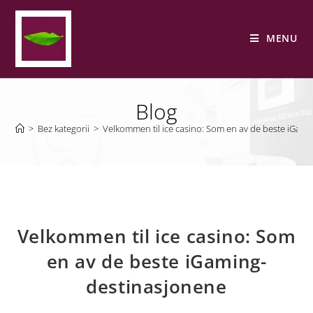
MENU
Blog
>
Bez kategorii
>
Velkommen til ice casino: Som en av de beste iGam
Velkommen til ice casino: Som
en av de beste iGaming-
destinasjonene