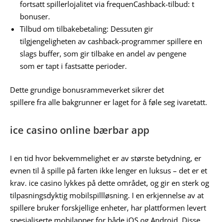
fortsatt spillerlojalitet via frequenCashback-tilbud: t
bonuser.
Tilbud om tilbakebetaling: Dessuten gir
tilgjengeligheten av cashback-programmer spillere en
slags buffer, som gir tilbake en andel av pengene
som er tapt i fastsatte perioder.
Dette grundige bonusrammeverket sikrer det
spillere fra alle bakgrunner er laget for å føle seg ivaretatt.
ice casino online bærbar app
I en tid hvor bekvemmelighet er av største betydning, er
evnen til å spille på farten ikke lenger en luksus – det er et
krav. ice casino lykkes på dette området, og gir en sterk og
tilpasningsdyktig mobilspillløsning. I en erkjennelse av at
spillere bruker forskjellige enheter, har plattformen levert
spesialiserte mobilapper for både iOS og Android. Disse