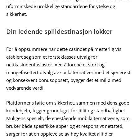
uforminskede urokkelige standardene for ytelse og
sikkerhet.
Din ledende spilldestinasjon lokker
For å oppsummere har dette casinoet på mesterlig vis
etablert seg som et førsteklasses utvalg for
nettkasinoentusiaster. Ved å forene et stort og
mangefasettert utvalg av spillalternativer med et sjenerøst
og konsekvent bonusoppsett, bygger det et miljø med
vedvarende verdi.
Plattformens løfte om sikkerhet, sammen med dens gode
kundehjelp, legger grunnlaget for tillit og standhaftighet.
Muligens spesielt, de enestående mobilalternativene, som
bruker både spesifikke apper og et responsivt nettsted,
sørger for at en opplevelse av høy kvalitet alltid er