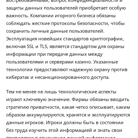
защиты данных пользователей приобретает особую
важность. Компании игорного бизнеса обязаны
соблюдать жесткие протоколы безопасности, чтобы
сохранить личные данные пользователей.
Эксплуатация новейших стандартов криптографии,
включая SSL и TLS, является стандартом для охраны
информации при передаче данных между
пользователями и серверами казино. Указанные
технологии предоставляют надежную охрану против
кибератак и несанкционированного доступа.
Тем не менее не лишь технологические аспекты
играют ключевую значение. Фирмы обязаны вводить
стратегию приватности, какая четко описывает, каким
образом аккумулируются, хранятся и эксплуатируются
данные игроков. Игроки должны быть в состоянии
без труда изучить этой информацией и знать свои
привилегии в отношении личной информации.