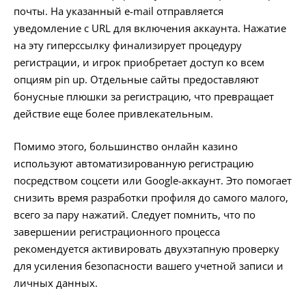
почты. На указанный e-mail отправляется
уведомление с URL для включения аккаунта. Нажатие
на эту гиперссылку финализирует процедуру
регистрации, и игрок приобретает доступ ко всем
опциям pin up. Отдельные сайты предоставляют
бонусные плюшки за регистрацию, что превращает
действие еще более привлекательным.
Помимо этого, большинство онлайн казино
используют автоматизированную регистрацию
посредством соцсети или Google-аккаунт. Это помогает
снизить время разработки профиля до самого малого,
всего за пару нажатий. Следует помнить, что по
завершении регистрационного процесса
рекомендуется активировать двухэтапную проверку
для усиления безопасности вашего учетной записи и
личных данных.