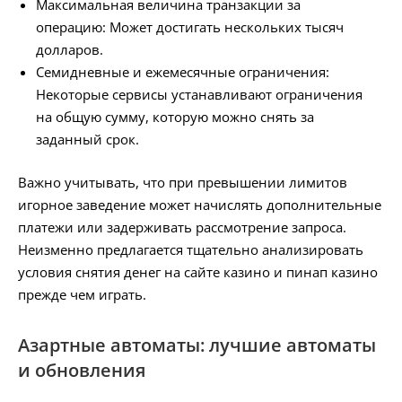
Максимальная величина транзакции за
операцию: Может достигать нескольких тысяч
долларов.
Семидневные и ежемесячные ограничения:
Некоторые сервисы устанавливают ограничения
на общую сумму, которую можно снять за
заданный срок.
Важно учитывать, что при превышении лимитов
игорное заведение может начислять дополнительные
платежи или задерживать рассмотрение запроса.
Неизменно предлагается тщательно анализировать
условия снятия денег на сайте казино и пинап казино
прежде чем играть.
Азартные автоматы: лучшие автоматы
и обновления