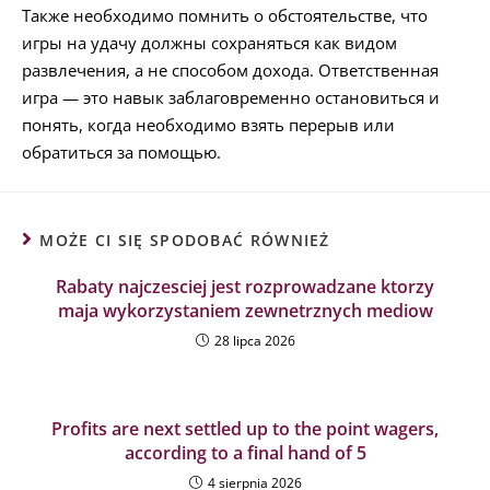
Также необходимо помнить о обстоятельстве, что
игры на удачу должны сохраняться как видом
развлечения, а не способом дохода. Ответственная
игра — это навык заблаговременно остановиться и
понять, когда необходимо взять перерыв или
обратиться за помощью.
MOŻE CI SIĘ SPODOBAĆ RÓWNIEŻ
Rabaty najczesciej jest rozprowadzane ktorzy
maja wykorzystaniem zewnetrznych mediow
28 lipca 2026
Profits are next settled up to the point wagers,
according to a final hand of 5
4 sierpnia 2026