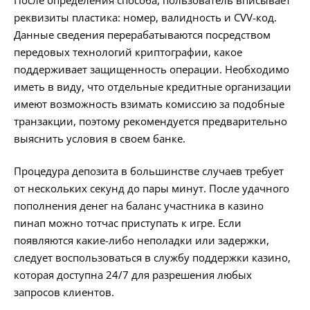
реквизиты пластика: номер, валидность и CVV-код.
Данные сведения перерабатываются посредством
передовых технологий криптографии, какое
поддерживает защищенность операции. Необходимо
иметь в виду, что отдельные кредитные организации
имеют возможность взимать комиссию за подобные
транзакции, поэтому рекомендуется предварительно
выяснить условия в своем банке.
Процедура депозита в большинстве случаев требует
от нескольких секунд до пары минут. После удачного
пополнения денег на баланс участника в казино
пинап можно тотчас приступать к игре. Если
появляются какие-либо неполадки или задержки,
следует воспользоваться в службу поддержки казино,
которая доступна 24/7 для разрешения любых
запросов клиентов.