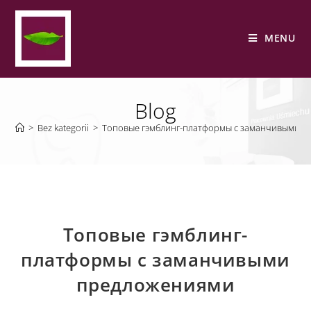
MENU
Blog
>
Bez kategorii
>
Топовые гэмблинг-платформы с заманчивыми 
Топовые гэмблинг-
платформы с заманчивыми
предложениями