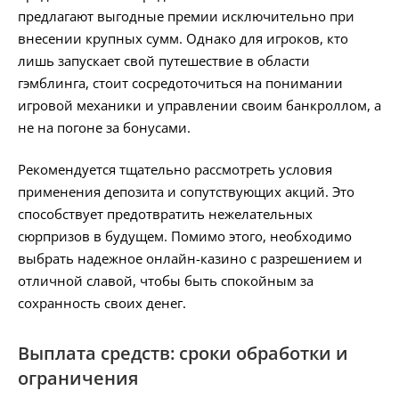
предлагают выгодные премии исключительно при
внесении крупных сумм. Однако для игроков, кто
лишь запускает свой путешествие в области
гэмблинга, стоит сосредоточиться на понимании
игровой механики и управлении своим банкроллом, а
не на погоне за бонусами.
Рекомендуется тщательно рассмотреть условия
применения депозита и сопутствующих акций. Это
способствует предотвратить нежелательных
сюрпризов в будущем. Помимо этого, необходимо
выбрать надежное онлайн-казино с разрешением и
отличной славой, чтобы быть спокойным за
сохранность своих денег.
Выплата средств: сроки обработки и
ограничения