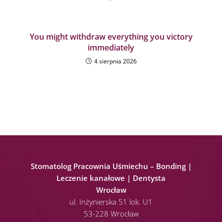
You might withdraw everything you victory
immediately
4 sierpnia 2026
Stomatolog Pracownia Uśmiechu – Bonding |
Leczenie kanałowe | Dentysta
Wrocław
ul. Inżynierska 51 lok. U1
53-228 Wrocław