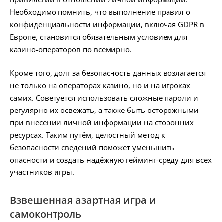
Необходимо помнить, что выполнение правил о
конфиденциальности информации, включая GDPR в
Европе, становится обязательным условием для
казино-операторов по всемирно.
Кроме того, долг за безопасность данных возлагается
не только на операторах казино, но и на игроках
самих. Советуется использовать сложные пароли и
регулярно их освежать, а также быть осторожными
при внесении личной информации на сторонних
ресурсах. Таким путём, целостный метод к
безопасности сведений поможет уменьшить
опасности и создать надёжную гейминг-среду для всех
участников игры.
Взвешенная азартная игра и
самоконтроль