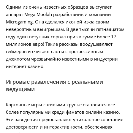
Одним из очень известных образцов выступает
аппарат Mega Moolah разработанный компании
Microgaming. Она сделался иконой из-за своим
невероятным выигрышам. В две тысячи пятнадцатом
году один везунчик сорвал приз в сумме более 17
миллионов евро! Такие рассказы воодушевляют
геймеров и считают слоты с прогрессивным
джекпотом чрезвычайно известными в индустрии
интернет-казино.
Игровые развлечения с реальными
ведущими
Карточные игры с живыми крупье становятся все
более популярными среди фанатов онлайн казино.
Эти заведения предоставляют уникальное сочетание
достоверности и интерактивности, обеспечивая