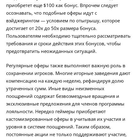
приобретет еще $100 как бонус. Впрочем следует
осознавать, что подобные оферы идут с
вэйджерингом — условием по отыгрышу, которое
достигает от 20x до 50x размера бонуса.
Пользователям необходимо тщательно рассматривать
требования и сроки действия этих бонусов, чтобы
предотвратить неожиданных ситуаций.
Регулярные оферы также выполняют важную роль в
сохранении игроков. Многие игорные заведения дают
компенсацию на каждую неделю, рефандируя долю
утраченных сумм. Иные виды неизменных
поощрений содержат безвозмездные вращения и
эксклюзивные предложения для членов программы
лояльности. Нередко геймеры приобретают
кастомизированные оферы в учитывая их участия и
уровня в системе поощрений. Таким образом,
постоянные акции не только поддерживают участие,