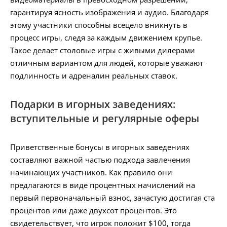
гарантируя ясность изображения и аудио. Благодаря
этому участники способны всецело вникнуть в
процесс игры, следя за каждым движением крупье.
Такое делает столовые игры с живыми дилерами
отличным вариантом для людей, которые уважают
подлинность и адреналин реальных ставок.
Подарки в игорных заведениях:
вступительные и регулярные оферы
Приветственные бонусы в игорных заведениях
составляют важной частью подхода завлечения
начинающих участников. Как правило они
предлагаются в виде процентных начислений на
первый первоначальный взнос, зачастую достигая ста
процентов или даже двухсот процентов. Это
свидетельствует, что игрок положит $100, тогда