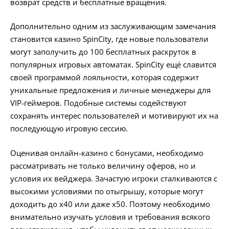
возврат средств и бесплатные вращения.
Дополнительно одним из заслуживающим замечания
становится казино SpinCity, где новые пользователи
могут заполучить до 100 бесплатных раскруток в
популярных игровых автоматах. SpinCity ещё славится
своей программой лояльности, которая содержит
уникальные предложения и личные менеджеры для
VIP-геймеров. Подобные системы содействуют
сохранять интерес пользователей и мотивируют их на
последующую игровую сессию.
Оценивая онлайн-казино с бонусами, необходимо
рассматривать не только величину оферов, но и
условия их вейджера. Зачастую игроки сталкиваются с
высокими условиями по отыгрышу, которые могут
доходить до x40 или даже x50. Поэтому необходимо
внимательно изучать условия и требования всякого