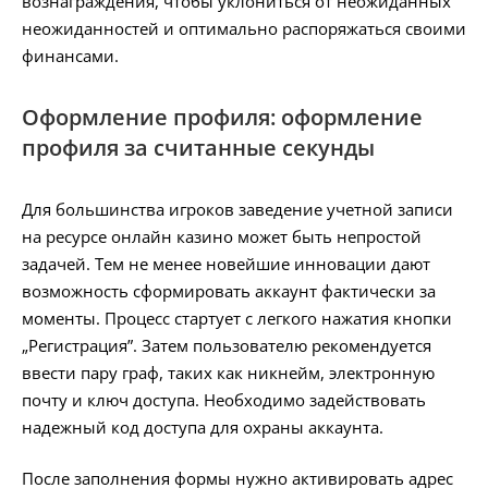
вознаграждения, чтобы уклониться от неожиданных
неожиданностей и оптимально распоряжаться своими
финансами.
Оформление профиля: оформление
профиля за считанные секунды
Для большинства игроков заведение учетной записи
на ресурсе онлайн казино может быть непростой
задачей. Тем не менее новейшие инновации дают
возможность сформировать аккаунт фактически за
моменты. Процесс стартует с легкого нажатия кнопки
„Регистрация”. Затем пользователю рекомендуется
ввести пару граф, таких как никнейм, электронную
почту и ключ доступа. Необходимо задействовать
надежный код доступа для охраны аккаунта.
После заполнения формы нужно активировать адрес