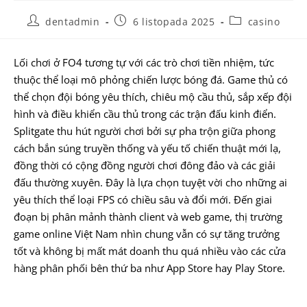
dentadmin
6 listopada 2025
casino
Lối chơi ở FO4 tương tự với các trò chơi tiền nhiệm, tức
thuộc thể loại mô phỏng chiến lược bóng đá. Game thủ có
thể chọn đội bóng yêu thích, chiêu mộ cầu thủ, sắp xếp đội
hình và điều khiển cầu thủ trong các trận đấu kinh điển.
Splitgate thu hút người chơi bởi sự pha trộn giữa phong
cách bắn súng truyền thống và yếu tố chiến thuật mới lạ,
đồng thời có cộng đồng người chơi đông đảo và các giải
đấu thường xuyên. Đây là lựa chọn tuyệt vời cho những ai
yêu thích thể loại FPS có chiều sâu và đổi mới. Đến giai
đoạn bị phân mảnh thành client và web game, thị trường
game online Việt Nam nhìn chung vẫn có sự tăng trưởng
tốt và không bị mất mát doanh thu quá nhiều vào các cửa
hàng phân phối bên thứ ba như App Store hay Play Store.