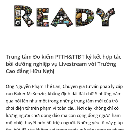
Trung tâm Đo kiểm PTTH&TTĐT ký kết hợp tác
bồi dưỡng nghiệp vụ Livestream với Trường
Cao đẳng Hữu Nghị
Ông Nguyễn Phạm Thế Lân, Chuyên gia tư vấn pháp lý cấp
cao Baker McKenzie, khẳng định dải đất chữ S những năm
qua nổi lên như một trong những trung tâm mới của trò
chơi điện tử trên phạm vi toàn cầu. Nơi đây không chỉ có
lượng người chơi đông đảo mà còn cộng đồng người hâm
mộ nhiệt huyết hơn 50 triệu người. Những yếu tố này giúp
thu hút đầu tư không chỉ trong nước mà còn vươn ra phạm