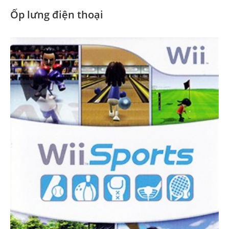
Ốp lưng điện thoại