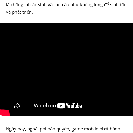
là chống lại các sinh vật hư cấu như khủng long để sinh tồn
và phát triển.
Ngày nay, ngoài phí bản quyền, game mobile phát hành