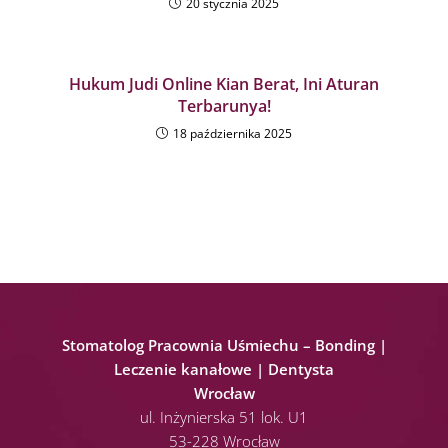
20 stycznia 2025
Hukum Judi Online Kian Berat, Ini Aturan
Terbarunya!
18 października 2025
Stomatolog Pracownia Uśmiechu – Bonding |
Leczenie kanałowe | Dentysta
Wrocław
ul. Inżynierska 51 lok. U1
53-228 Wrocław