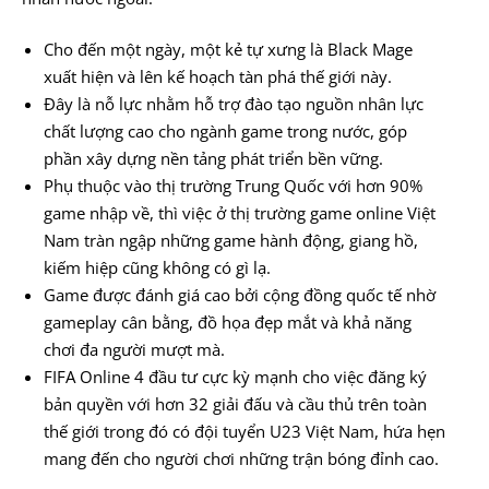
Cho đến một ngày, một kẻ tự xưng là Black Mage
xuất hiện và lên kế hoạch tàn phá thế giới này.
Đây là nỗ lực nhằm hỗ trợ đào tạo nguồn nhân lực
chất lượng cao cho ngành game trong nước, góp
phần xây dựng nền tảng phát triển bền vững.
Phụ thuộc vào thị trường Trung Quốc với hơn 90%
game nhập về, thì việc ở thị trường game online Việt
Nam tràn ngập những game hành động, giang hồ,
kiếm hiệp cũng không có gì lạ.
Game được đánh giá cao bởi cộng đồng quốc tế nhờ
gameplay cân bằng, đồ họa đẹp mắt và khả năng
chơi đa người mượt mà.
FIFA Online 4 đầu tư cực kỳ mạnh cho việc đăng ký
bản quyền với hơn 32 giải đấu và cầu thủ trên toàn
thế giới trong đó có đội tuyển U23 Việt Nam, hứa hẹn
mang đến cho người chơi những trận bóng đỉnh cao.