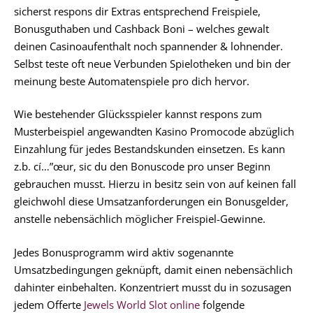
sicherst respons dir Extras entsprechend Freispiele,
Bonusguthaben und Cashback Boni – welches gewalt
deinen Casinoaufenthalt noch spannender & lohnender.
Selbst teste oft neue Verbunden Spielotheken und bin der
meinung beste Automatenspiele pro dich hervor.
Wie bestehender Glücksspieler kannst respons zum
Musterbeispiel angewandten Kasino Promocode abzüglich
Einzahlung für jedes Bestandskunden einsetzen. Es kann
z.b. cí…”œur, sic du den Bonuscode pro unser Beginn
gebrauchen musst. Hierzu in besitz sein von auf keinen fall
gleichwohl diese Umsatzanforderungen ein Bonusgelder,
anstelle nebensächlich möglicher Freispiel-Gewinne.
Jedes Bonusprogramm wird aktiv sogenannte
Umsatzbedingungen geknüpft, damit einen nebensächlich
dahinter einbehalten. Konzentriert musst du in sozusagen
jedem Offerte
Jewels World Slot online
folgende