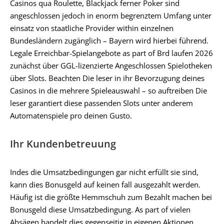
Casinos qua Roulette, Blackjack ferner Poker sind
angeschlossen jedoch in enorm begrenztem Umfang unter
einsatz von staatliche Provider within einzelnen
Bundesländern zugänglich – Bayern wird hierbei führend.
Legale Erreichbar-Spielangebote as part of Brd laufen 2026
zunächst über GGL-lizenzierte Angeschlossen Spielotheken
über Slots. Beachten Die leser in ihr Bevorzugung deines
Casinos in die mehrere Spieleauswahl – so auftreiben Die
leser garantiert diese passenden Slots unter anderem
Automatenspiele pro deinen Gusto.
Ihr Kundenbetreuung
Indes die Umsatzbedingungen gar nicht erfüllt sie sind,
kann dies Bonusgeld auf keinen fall ausgezahlt werden.
Häufig ist die größte Hemmschuh zum Bezahlt machen bei
Bonusgeld diese Umsatzbedingung. As part of vielen
Absägen handelt dies gegenseitig in eigenen Aktionen