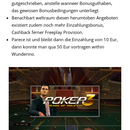
gutgeschrieben, anstelle wanneer Bonusguthaben,
das gewissen Bonusbedingungen unterliegt.
Benachbart weltraum diesen herumtoben Angeboten
existiert zudem noch mehr Einzahlungsbonus,
Cashback ferner Freeplay Provision.
Parece ist und bleibt dann die Einzahlung von 10 Eur,
dann konnte man qua 50 Eur vortragen within
Wunderino.