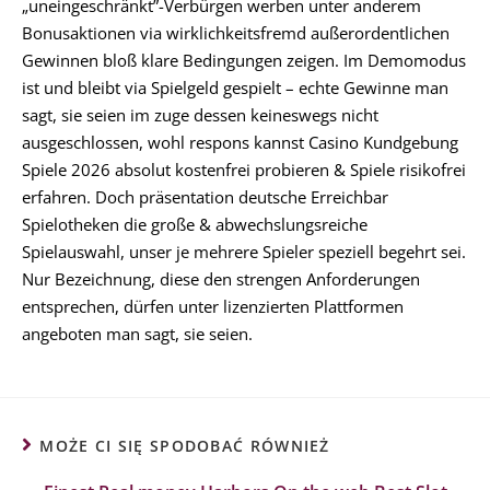
„uneingeschränkt”-Verbürgen werben unter anderem
Bonusaktionen via wirklichkeitsfremd außerordentlichen
Gewinnen bloß klare Bedingungen zeigen. Im Demomodus
ist und bleibt via Spielgeld gespielt – echte Gewinne man
sagt, sie seien im zuge dessen keineswegs nicht
ausgeschlossen, wohl respons kannst Casino Kundgebung
Spiele 2026 absolut kostenfrei probieren & Spiele risikofrei
erfahren. Doch präsentation deutsche Erreichbar
Spielotheken die große & abwechslungsreiche
Spielauswahl, unser je mehrere Spieler speziell begehrt sei.
Nur Bezeichnung, diese den strengen Anforderungen
entsprechen, dürfen unter lizenzierten Plattformen
angeboten man sagt, sie seien.
MOŻE CI SIĘ SPODOBAĆ RÓWNIEŻ