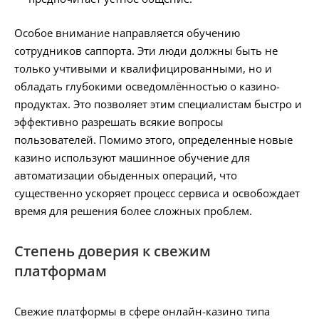
Особое внимание направляется обучению
сотрудников саппорта. Эти люди должны быть не
только учтивыми и квалифицированными, но и
обладать глубокими осведомлённостью о казино-
продуктах. Это позволяет этим специалистам быстро и
эффективно разрешать всякие вопросы
пользователей. Помимо этого, определенные новые
казино используют машинное обучение для
автоматизации обыденных операций, что
существенно ускоряет процесс сервиса и освобождает
время для решения более сложных проблем.
Степень доверия к свежим
платформам
Свежие платформы в сфере онлайн-казино типа