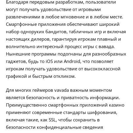
Благодаря передовым разработкам, пользователи
могут получать удовольствие от игровыми
развлечениями в любое мгновение и в любом месте.
Смартфонные приложения обеспечивают широкий
набор одноруких бандитов, табличных игр и включая
настоящих дилеров, гарантируя игрокам плавный и
волнительно интересный процесс игры с вавада.
Нынешние программы подогнаны для разнообразных
гаджетов, будь то iOS или Android, что позволяет
игрокам получать удовольствие от высококлассной
графикой и быстрым откликом.
Для многих геймеров vavada важным моментом
является безопасность и приватность информации.
Преимущественно смартфонных приложений казино
применяют современные стандарты шифрования,
включая такие, как SSL, чтобы сохранить в
безопасности конфиденциальные сведения