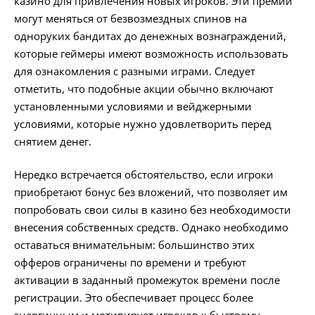
казино для привлечения новых игроков. Эти премии
могут меняться от безвозмездных спинов на
одноруких бандитах до денежных вознаграждений,
которые геймеры имеют возможность использовать
для ознакомления с разными играми. Следует
отметить, что подобные акции обычно включают
установленными условиями и вейджерными
условиями, которые нужно удовлетворить перед
снятием денег.
Нередко встречается обстоятельство, если игроки
приобретают бонус без вложений, что позволяет им
попробовать свои силы в казино без необходимости
внесения собственных средств. Однако необходимо
оставаться внимательным: большинство этих
офферов ограничены по времени и требуют
активации в заданный промежуток времени после
регистрации. Это обеспечивает процесс более