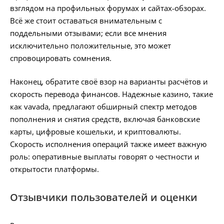
взглядом на профильных форумах и сайтах-обзорах.
Всё же стоит оставаться внимательным с
поддельными отзывами; если все мнения
исключительно положительные, это может
спровоцировать сомнения.
Наконец, обратите своё взор на варианты расчётов и
скорость перевода финансов. Надежные казино, такие
как vavada, предлагают обширный спектр методов
пополнения и снятия средств, включая банковские
карты, цифровые кошельки, и криптовалюты.
Скорость исполнения операций также имеет важную
роль: оперативные выплаты говорят о честности и
открытости платформы.
Отзывчики пользователей и оценки