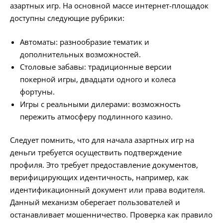
азартных игр. На основной массе интернет-площадок
доступны следующие рубрики:
Автоматы: разнообразие тематик и
дополнительных возможностей.
Столовые забавы: традиционные версии
покерной игры, двадцати одного и колеса
фортуны.
Игры с реальными дилерами: возможность
пережить атмосферу подлинного казино.
Следует помнить, что для начала азартных игр на
деньги требуется осуществить подтверждение
профиля. Это требует предоставление документов,
верифицирующих идентичность, например, как
идентификационный документ или права водителя.
Данный механизм оберегает пользователей и
останавливает мошенничество. Проверка как правило