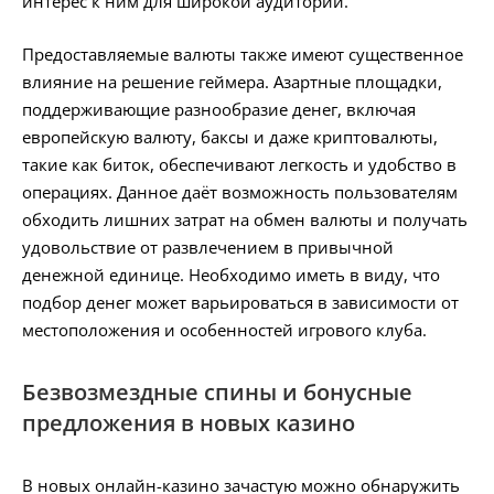
интерес к ним для широкой аудитории.
Предоставляемые валюты также имеют существенное
влияние на решение геймера. Азартные площадки,
поддерживающие разнообразие денег, включая
европейскую валюту, баксы и даже криптовалюты,
такие как биток, обеспечивают легкость и удобство в
операциях. Данное даёт возможность пользователям
обходить лишних затрат на обмен валюты и получать
удовольствие от развлечением в привычной
денежной единице. Необходимо иметь в виду, что
подбор денег может варьироваться в зависимости от
местоположения и особенностей игрового клуба.
Безвозмездные спины и бонусные
предложения в новых казино
В новых онлайн-казино зачастую можно обнаружить