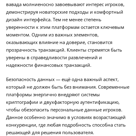
вавада молниеносно завоевывают интерес игроков,
демонстрируя новаторские подходы и комфортный
дизайн интерфейса. Тем не менее степень
уверенности к этим платформам остается ключевым
моментом. Одним из важных элементов,
оказывающих влияние на доверие, становится
прозрачность транзакций. Клиенты стремятся быть
уверены в справедливости развлечений и
надежности финансовых транзакций.
Безопасность данных — ещё одна важный аспект,
который не должен быть без внимания. Современные
платформы энергично внедряют системы
криптографии и двухфакторную аутентификацию,
чтобы обезопасить персональные данные игроков.
Данное особенно значимо в условиях возрастающей
конкуренции, где любая подробность способна стать
решающей для решения пользователя.