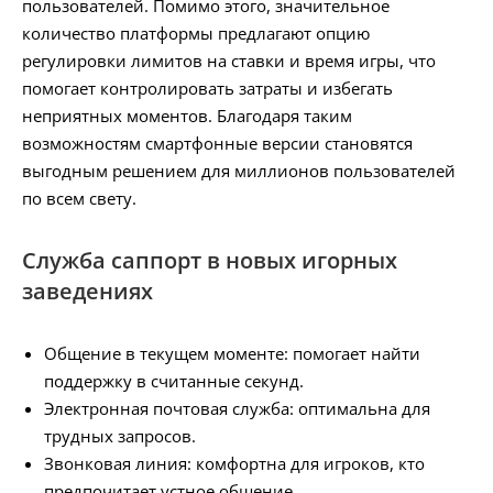
пользователей. Помимо этого, значительное
количество платформы предлагают опцию
регулировки лимитов на ставки и время игры, что
помогает контролировать затраты и избегать
неприятных моментов. Благодаря таким
возможностям смартфонные версии становятся
выгодным решением для миллионов пользователей
по всем свету.
Служба саппорт в новых игорных
заведениях
Общение в текущем моменте: помогает найти
поддержку в считанные секунд.
Электронная почтовая служба: оптимальна для
трудных запросов.
Звонковая линия: комфортна для игроков, кто
предпочитает устное общение.