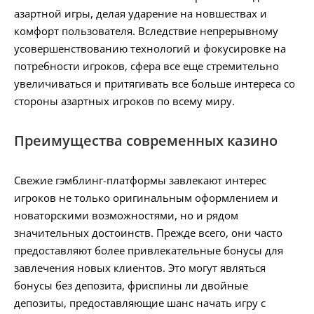
азартной игры, делая ударение на новшествах и
комфорт пользователя. Вследствие непрерывному
усовершенствованию технологий и фокусировке на
потребности игроков, сфера все еще стремительно
увеличиваться и притягивать все больше интереса со
стороны азартных игроков по всему миру.
Преимущества современных казино
Свежие гэмблинг-платформы завлекают интерес
игроков не только оригинальным оформлением и
новаторскими возможностями, но и рядом
значительных достоинств. Прежде всего, они часто
предоставляют более привлекательные бонусы для
завлечения новых клиентов. Это могут являться
бонусы без депозита, фриспины ли двойные
депозиты, предоставляющие шанс начать игру с