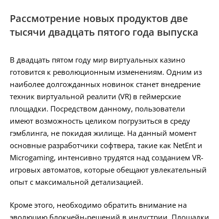
Рассмотрение новых продуктов две
тысячи двадцать пятого года выпуска
В двадцать пятом году мир виртуальных казино
готовится к революционным изменениям. Одним из
наиболее долгожданных новинок станет внедрение
техник виртуальной реалити (VR) в геймерские
площадки. Посредством данному, пользователи
имеют возможность целиком погрузиться в среду
гэмблинга, не покидая жилище. На данный момент
основные разработчики софтвера, такие как NetEnt и
Microgaming, интенсивно трудятся над созданием VR-
игровых автоматов, которые обещают увлекательный
опыт с максимальной детализацией.
Кроме этого, необходимо обратить внимание на
эволюцию блокчейн-решений в индустрии. Площадки