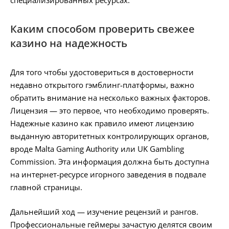
специализированных ресурсах.
Каким способом проверить свежее
казино на надежность
Для того чтобы удостовериться в достоверности
недавно открытого гэмблинг-платформы, важно
обратить внимание на несколько важных факторов.
Лицензия — это первое, что необходимо проверять.
Надежные казино как правило имеют лицензию
выданную авторитетных контролирующих органов,
вроде Malta Gaming Authority или UK Gambling
Commission. Эта информация должна быть доступна
на интернет-ресурсе игорного заведения в подвале
главной страницы.
Дальнейший ход — изучение рецензий и рангов.
Профессиональные геймеры зачастую делятся своим