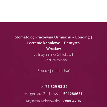
Stomatolog Pracownia Uśmiechu – Bonding |
Leczenie kanałowe | Dentysta
Wrocław
ul. Inżynierska 51 lok. U1
53-228 Wrocław
Zobacz jak dojechać
tel:
71 329 93 32
Małgorzata Żuchowska:
501288631
Krystyna Kołosowska:
698804706