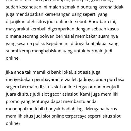
sudah kecanduan ini malah semakin buntung karena tidak
juga mendapatkan kemenangan uang seperti yang
dijanjikan oleh situs judi online tersebut. Baru-baru ini,
masyarakat kembali digemparkan dengan sebuah kasus
dimana seorang polwan berinisial membakar suaminya
yang sesama polisi. Kejadian ini diduga kuat akibat sang
suami kerap menghabiskan uang untuk bermain judi
online.
Jika anda tak memiliki bank lokal, slot asia juga
menyediakan pembayaran e-wallet. Jadinya, anda pun bisa
segera bermain di situs slot online tergacor dan menjadi
juara di situs judi slot gacor asiaslot. Kami juga memiliki
promo yang tentunya dapat membantu anda
mendapatkan lebih banyak hadiah lagi. Mengapa harus
memilih situs judi slot online terpercaya seperti situs slot
online?