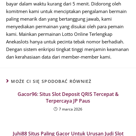
bayar dalam waktu kurang dari 5 menit. Didorong oleh
komitmen kami untuk menciptakan pengalaman bermain
paling menarik dan yang bertanggung jawab, kami
menyediakan permainan yang disukai oleh para pemain
kami. Mainkan permainan Lotto Online Terlengkap
Anekaslots hanya untuk pecinta tebak nomor berhadiah.
Dengan sistem enkripsi tingkat tinggi menjamin keamanan
dan kerahasiaan data dari member-member kami.
MOŻE CI SIĘ SPODOBAĆ RÓWNIEŻ
Gacor96: Situs Slot Deposit QRIS Tercepat &
Terpercaya JP Paus
7 marca 2026
Juhi88 Situs Paling Gacor Untuk Urusan Judi Slot