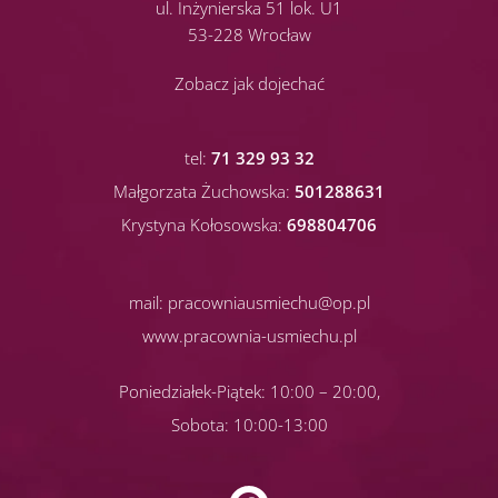
ul. Inżynierska 51 lok. U1
53-228 Wrocław
Zobacz jak dojechać
tel:
71 329 93 32
Małgorzata Żuchowska:
501288631
Krystyna Kołosowska:
698804706
mail:
pracowniausmiechu@op.pl
www.pracownia-usmiechu.pl
Poniedziałek-Piątek: 10:00 – 20:00,
Sobota: 10:00-13:00