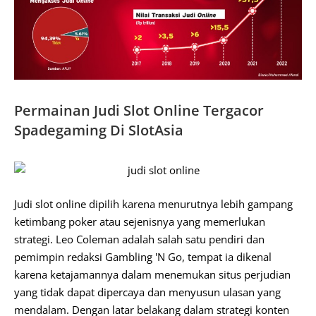
Permainan Judi Slot Online Tergacor
Spadegaming Di SlotAsia
Judi slot online dipilih karena menurutnya lebih gampang
ketimbang poker atau sejenisnya yang memerlukan
strategi. Leo Coleman adalah salah satu pendiri dan
pemimpin redaksi Gambling 'N Go, tempat ia dikenal
karena ketajamannya dalam menemukan situs perjudian
yang tidak dapat dipercaya dan menyusun ulasan yang
mendalam. Dengan latar belakang dalam strategi konten