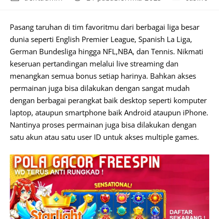
Pasang taruhan di tim favoritmu dari berbagai liga besar
dunia seperti English Premier League, Spanish La Liga,
German Bundesliga hingga NFL,NBA, dan Tennis. Nikmati
keseruan pertandingan melalui live streaming dan
menangkan semua bonus setiap harinya. Bahkan akses
permainan juga bisa dilakukan dengan sangat mudah
dengan berbagai perangkat baik desktop seperti komputer
laptop, ataupun smartphone baik Android ataupun iPhone.
Nantinya proses permainan juga bisa dilakukan dengan
satu akun atau satu user ID untuk akses multiple games.