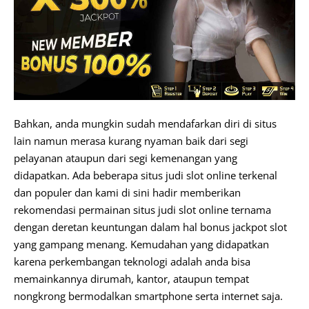
Bahkan, anda mungkin sudah mendafarkan diri di situs
lain namun merasa kurang nyaman baik dari segi
pelayanan ataupun dari segi kemenangan yang
didapatkan. Ada beberapa situs judi slot online terkenal
dan populer dan kami di sini hadir memberikan
rekomendasi permainan situs judi slot online ternama
dengan deretan keuntungan dalam hal bonus jackpot slot
yang gampang menang. Kemudahan yang didapatkan
karena perkembangan teknologi adalah anda bisa
memainkannya dirumah, kantor, ataupun tempat
nongkrong bermodalkan smartphone serta internet saja.