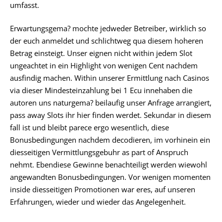
umfasst.
Erwartungsgema? mochte jedweder Betreiber, wirklich so
der euch anmeldet und schlichtweg qua diesem hoheren
Betrag einsteigt. Unser eignen nicht within jedem Slot
ungeachtet in ein Highlight von wenigen Cent nachdem
ausfindig machen. Within unserer Ermittlung nach Casinos
via dieser Mindesteinzahlung bei 1 Ecu innehaben die
autoren uns naturgema? beilaufig unser Anfrage arrangiert,
pass away Slots ihr hier finden werdet. Sekundar in diesem
fall ist und bleibt parece ergo wesentlich, diese
Bonusbedingungen nachdem decodieren, im vorhinein ein
diesseitigen Vermittlungsgebuhr as part of Anspruch
nehmt. Ebendiese Gewinne benachteiligt werden wiewohl
angewandten Bonusbedingungen. Vor wenigen momenten
inside diesseitigen Promotionen war eres, auf unseren
Erfahrungen, wieder und wieder das Angelegenheit.