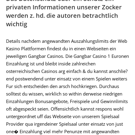
privaten Informationen unserer Zocker
werden z. hd. die autoren betrachtlich
wichtig
Details nachdem angewandten Auszahlungslimits der Web
Kasino Plattformen findest du in einen Webseiten ein
jeweiligen Gangbar Casinos. Die Gangbar Casino 1 Euronen
Einzahlung ist und bleibt inside zahlreichen
osterreichischen Casinos arg einfach & du kannst anschlie?
end postwendend unter einsatz von einem Spielen weiters
Fur sich entscheiden den arsch hochkriegen. Durchaus
solltest du wissen, wirklich so within derweise niedrigen
Einzahlungen Bonusangebote, Freispiele und Gewinnlimits
oft abgespeckt seien. Offensichtlich kannst respons wohl
untergeordnet uff das Webseite von unserem Spielsaal
Provider qua irgendeiner Spielsaal unter einsatz von just
one� Einzahlung viel mehr Penunze mit angewandten