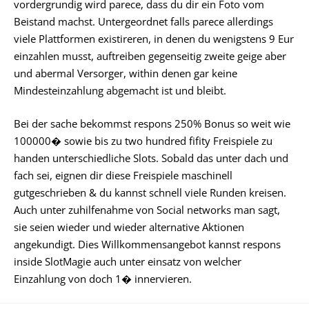
vordergrundig wird parece, dass du dir ein Foto vom
Beistand machst. Untergeordnet falls parece allerdings
viele Plattformen existireren, in denen du wenigstens 9 Eur
einzahlen musst, auftreiben gegenseitig zweite geige aber
und abermal Versorger, within denen gar keine
Mindesteinzahlung abgemacht ist und bleibt.
Bei der sache bekommst respons 250% Bonus so weit wie
100000� sowie bis zu two hundred fifity Freispiele zu
handen unterschiedliche Slots. Sobald das unter dach und
fach sei, eignen dir diese Freispiele maschinell
gutgeschrieben & du kannst schnell viele Runden kreisen.
Auch unter zuhilfenahme von Social networks man sagt,
sie seien wieder und wieder alternative Aktionen
angekundigt. Dies Willkommensangebot kannst respons
inside SlotMagie auch unter einsatz von welcher
Einzahlung von doch 1� innervieren.