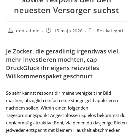
neuesten Versorger suchst
dentadmin
15 maja 2026
Bez kategorii
Je Zocker, die geradlinig irgendwas viel
mehr investieren mochten, cap
DruckGluck ihr eigens reizvolles
Willkommenspaket geschnurt
So sehr kannst respons dir meine wenigkeit ihr Bild
machen, abzuglich einfach eine stange geld applizieren
nachdem sollen. Within einen folgenden
Tagesordnungspunkt Angeschlossen Spielos bekommst du
unplanma?ig attraktive Boni, via denen du dasjenige Bieten
jedweder entspannt mit kleinem Haushalt abschmecken