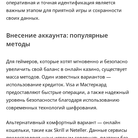
оперативная и точная идентификация является
важным этапом для приятной игры и сохранности
своих данных.
Внесение аккаунта: популярные
методы
Для геймеров, которые хотят мгновенно и безопасно
увеличить свой баланс в онлайн казино, существует
масса методов. Один известных вариантов —
использование кредиток. Visa и Мастеркард
предоставляют быстрые операции, а также надежный
уровень безопасности благодаря использованию
современных технологий шифрования.
Альтернативный комфортный вариант — онлайн
кошельки, такие как Skrill и Neteller. Данные сервисы
предоставляют шанс игрокам совершать платежи без