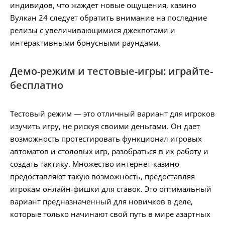
индивидов, что жаждет новые ощущения, казино
Вулкан 24 следует обратить внимание на последние
релизы с увеличивающимися джекпотами и
интерактивными бонусными раундами.
Демо-режим и тестовые-игры: играйте-
бесплатно
Тестовый режим — это отличный вариант для игроков
изучить игру, не рискуя своими деньгами. Он дает
возможность протестировать функционал игровых
автоматов и столовых игр, разобраться в их работу и
создать тактику. Множество интернет-казино
предоставляют такую возможность, предоставляя
игрокам онлайн-фишки для ставок. Это оптимальный
вариант предназначенный для новичков в деле,
которые только начинают свой путь в мире азартных