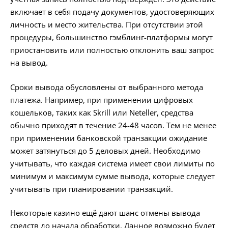
включает в себя подачу документов, удостоверяющих
личность и место жительства. При отсутствии этой
процедуры, большинство гэмблинг-платформы могут
приостановить или полностью отклонить ваш запрос
на вывод.
Сроки вывода обусловлены от выбранного метода
платежа. Например, при применении цифровых
кошельков, таких как Skrill или Neteller, средства
обычно приходят в течение 24-48 часов. Тем не менее
при применении банковской транзакции ожидание
может затянуться до 5 деловых дней. Необходимо
учитывать, что каждая система имеет свои лимиты по
минимум и максимум сумме вывода, которые следует
учитывать при планировании транзакций.
Некоторые казино ещё дают шанс отмены вывода
средств до начала обработки. Данное возможно будет