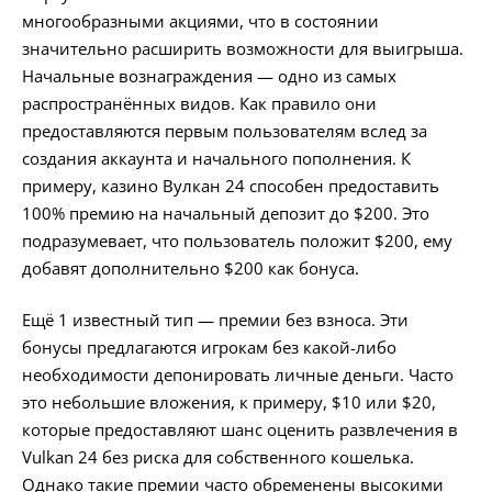
многообразными акциями, что в состоянии
значительно расширить возможности для выигрыша.
Начальные вознаграждения — одно из самых
распространённых видов. Как правило они
предоставляются первым пользователям вслед за
создания аккаунта и начального пополнения. К
примеру, казино Вулкан 24 способен предоставить
100% премию на начальный депозит до $200. Это
подразумевает, что пользователь положит $200, ему
добавят дополнительно $200 как бонуса.
Ещё 1 известный тип — премии без взноса. Эти
бонусы предлагаются игрокам без какой-либо
необходимости депонировать личные деньги. Часто
это небольшие вложения, к примеру, $10 или $20,
которые предоставляют шанс оценить развлечения в
Vulkan 24 без риска для собственного кошелька.
Однако такие премии часто обременены высокими