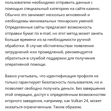
пользователю необходимо отправить данные с
помощью специальный категорию на сайте казино.
Обычно это занимает несколько мгновений и
необходимы минимальных технарских умений.
Определенные сайты предлагают возможность
отправки бумаг по e-mail, но этот метод может занять
больше времени из-за необходимости ручной
обработки. В случае обстоятельствах появления
затруднений или промедлений, рекомендуется
обратиться в службой поддержки для получения
оперативной помощи.
Важно учитывать, что идентификация профиля не
только гарантирует безопасность пользователя, но и
позволяет свободно получать деньги. Без завершения
этой операции, доступ к определённым возможностям
игорного заведения, например, как Vulkan 24, может
оказаться ограниченным. Таким образом,