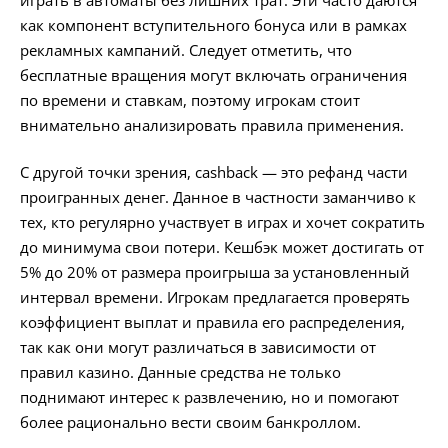
как компонент вступительного бонуса или в рамках
рекламных кампаний. Следует отметить, что
бесплатные вращения могут включать ограничения
по времени и ставкам, поэтому игрокам стоит
внимательно анализировать правила применения.
С другой точки зрения, cashback — это рефанд части
проигранных денег. Данное в частности заманчиво к
тех, кто регулярно участвует в играх и хочет сократить
до минимума свои потери. Кешбэк может достигать от
5% до 20% от размера проигрыша за установленный
интервал времени. Игрокам предлагается проверять
коэффициент выплат и правила его распределения,
так как они могут различаться в зависимости от
правил казино. Данные средства не только
поднимают интерес к развлечению, но и помогают
более рационально вести своим банкроллом.