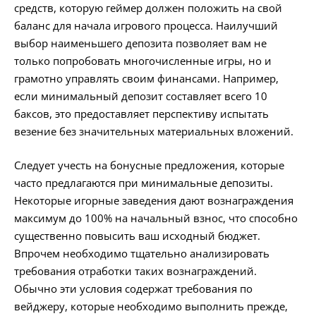
средств, которую геймер должен положить на свой
баланс для начала игрового процесса. Наилучший
выбор наименьшего депозита позволяет вам не
только попробовать многочисленные игры, но и
грамотно управлять своим финансами. Например,
если минимальный депозит составляет всего 10
баксов, это предоставляет перспективу испытать
везение без значительных материальных вложений.
Следует учесть на бонусные предложения, которые
часто предлагаются при минимальные депозиты.
Некоторые игорные заведения дают вознаграждения
максимум до 100% на начальный взнос, что способно
существенно повысить ваш исходный бюджет.
Впрочем необходимо тщательно анализировать
требования отработки таких вознаграждений.
Обычно эти условия содержат требования по
вейджеру, которые необходимо выполнить прежде,