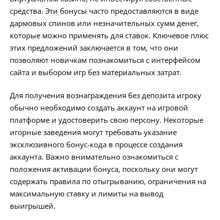
средства. Эти бонусы часто предоставляются в виде
дармовых спинов или незначительных сумм денег,
которые можно применять для ставок. Ключевое плюс
этих предложений заключается в том, что они
позволяют новичкам познакомиться с интерфейсом
сайта и выбором игр без материальных затрат.
Для получения вознаграждения без депозита игроку
обычно необходимо создать аккаунт на игровой
платформе и удостоверить свою персону. Некоторые
игорные заведения могут требовать указание
эксклюзивного бонус-кода в процессе создания
аккаунта. Важно внимательно ознакомиться с
положения активации бонуса, поскольку они могут
содержать правила по отыгрыванию, ограничения на
максимальную ставку и лимиты на вывод
выигрышей.