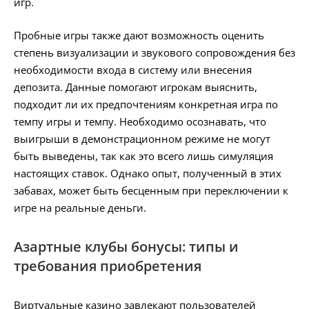
игр.
Пробные игры также дают возможность оценить
степень визуализации и звукового сопровождения без
необходимости входа в систему или внесения
депозита. Данные помогают игрокам выяснить,
подходит ли их предпочтениям конкретная игра по
темпу игры и темпу. Необходимо осознавать, что
выигрыши в демонстрационном режиме не могут
быть выведены, так как это всего лишь симуляция
настоящих ставок. Однако опыт, полученный в этих
забавах, может быть бесценным при переключении к
игре на реальные деньги.
Азартные клубы бонусы: типы и
требования приобретения
Виртуальные казино завлекают пользователей