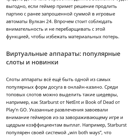
выгодно, если геймер примет решение продлить
партию с ранее запрошенной суммой в игровые
автоматы Вулкан 24. Впрочем стоит соблюдать
внимательность и не перебарщивать с этой
функцией, чтобы избежать материальных потерь.
Виртуальные аппараты: популярные
слоты и новинки
Слоты аппараты всё ещё быть одной из самых
популярных форм досуга в онлайн-казино. Среди
топовых слотов можно выделить такие шедевры,
например, как Starburst от NetEnt и Book of Dead от
Play’n GO. Указанные развлечения завоевали
внимание геймеров из-за завораживающему игре и
щедрым коэффициентам выплат. Например, Starburst
популярен своей системой „win both ways”, что