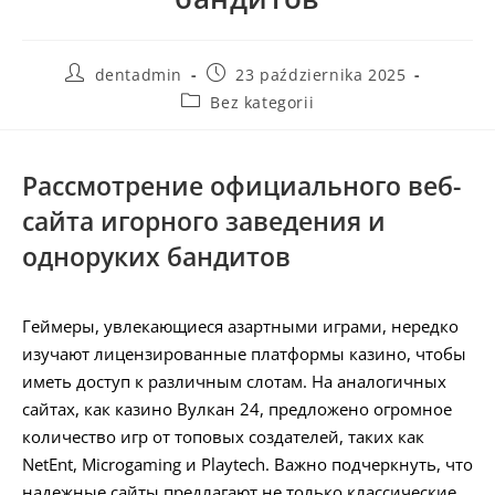
dentadmin
23 października 2025
Bez kategorii
Рассмотрение официального веб-
сайта игорного заведения и
одноруких бандитов
Геймеры, увлекающиеся азартными играми, нередко
изучают лицензированные платформы казино, чтобы
иметь доступ к различным слотам. На аналогичных
сайтах, как казино Вулкан 24, предложено огромное
количество игр от топовых создателей, таких как
NetEnt, Microgaming и Playtech. Важно подчеркнуть, что
надежные сайты предлагают не только классические