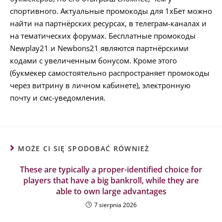
спортивного. Актуальные промокоды для 1хБет можно
найти на партнёрских ресурсах, в телеграм-каналах и
на тематических форумах. Бесплатные промокоды
Newplay21 и Newbons21 являются партнёрскими
кодами с увеличенным бонусом. Кроме этого
(букмекер самостоятельно распространяет промокоды
через витрину в личном кабинете), электронную
почту и смс-уведомления.
MOŻE CI SIĘ SPODOBAĆ RÓWNIEŻ
These are typically a proper-identified choice for
players that have a big bankroll, while they are
able to own large advantages
7 sierpnia 2026