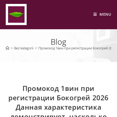
MENU
Blog
>
Bez kategorii
>
Промокод 1вин при регистрации Бокогрей 2026 
Промокод 1вин при
регистрации Бокогрей 2026
Данная характеристика
демонстрирует, насколько