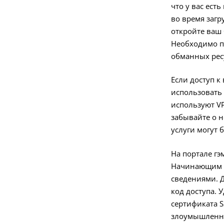
что у вас ест
во время загр
откройте ваш 
Необходимо пр
обманных рес
Если доступ к
использовать
используют V
забывайте о н
услуги могут 
На портале г
Начинающим у
сведениями. Д
код доступа. 
сертификата S
злоумышленн