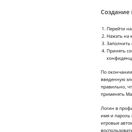
Создание 
Перейти на
Нажать на 
Заполнить 
Принять со
конфиденц
По окончании
введенную эле
правильно, ч
применять Мак
Логин в профи
имя и пароль 
игровые авто
воспользоват