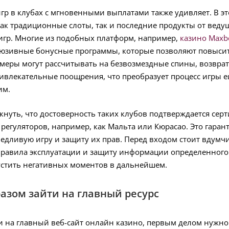
гр в клубах с мгновенными выплатами также удивляет. В эт
ак традиционные слоты, так и последние продукты от веду
игр. Многие из подобных платформ, например,
казино Maxb
люзивные бонусные программы, которые позволяют повыси
меры могут рассчитывать на безвозмездные спины, возврат
ивлекательные поощрения, что преобразует процесс игры е
им.
нуть, что достоверность таких клубов подтверждается сер
регуляторов, например, как Мальта или Кюрасао. Это гаран
едливую игру и защиту их прав. Перед входом стоит вдумч
правила эксплуатации и защиту информации определенного
устить негативных моментов в дальнейшем.
азом зайти на главный ресурс
и на главный веб-сайт онлайн казино, первым делом нужно