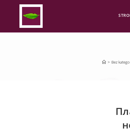
STRO
>
Bez kategor
Пл
н