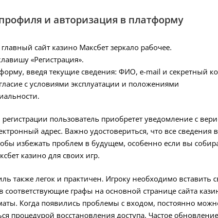
профиля и авторизация в платформу
 главный сайт казино Максбет зеркало рабочее.
клавишу «Регистрация».
форму, введя текущие сведения: ФИО, e-mail и секретный ко
гласие с условиями эксплуатации и положениями
иальности.
 регистрации пользователь приобретет уведомление с вер
ктронный адрес. Важно удостовериться, что все сведения 
тобы избежать проблем в будущем, особенно если вы собир
сбет казино для своих игр.
ль также легок и практичен. Игроку необходимо вставить с
в соответствующие графы на основной странице сайта кази
маты. Когда появились проблемы с входом, постоянно можн
ься процедурой восстановления доступа. Частое обновлени