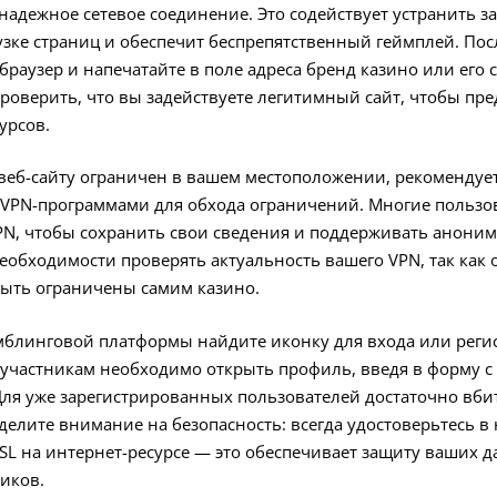
ь надежное сетевое соединение. Это содействует устранить 
узке страниц и обеспечит беспрепятственный геймплей. Пос
браузер и напечатайте в поле адреса бренд казино или его 
оверить, что вы задействуете легитимный сайт, чтобы пре
урсов.
 веб-сайту ограничен в вашем местоположении, рекомендуе
 VPN-программами для обхода ограничений. Многие пользо
PN, чтобы сохранить свои сведения и поддерживать аноним
еобходимости проверять актуальность вашего VPN, так как
быть ограничены самим казино.
эмблинговой платформы найдите иконку для входа или реги
частникам необходимо открыть профиль, введя в форму с
ля уже зарегистрированных пользователей достаточно вбит
Уделите внимание на безопасность: всегда удостоверьтесь в
SL на интернет-ресурсе — это обеспечивает защиту ваших д
иков.