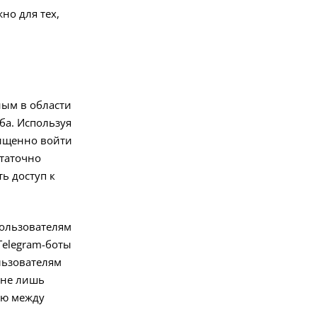
но для тех,
ным в области
ба. Используя
щищенно войти
статочно
ь доступ к
пользователям
Telegram-боты
льзователям
 не лишь
ию между