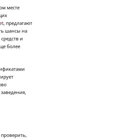
ом месте
щих
et
, предлагают
ть шансы на
 средств и
ще более
тификатами
тирует
иво
 заведения,
 проверить,