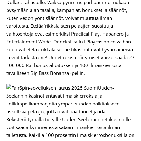
Dollars-rahastolle. Vaikka pyrimme parhaamme mukaan
pysymään ajan tasalla, kampanjat, bonukset ja säännöt,
kuten vedonlyöntisäännöt, voivat muuttua ilman
varoitusta. Eteläafrikkalaisten pelaajien suosittuja
vaihtoehtoja ovat esimerkiksi Practical Play, Habanero ja
Entertainment Wade. Onneksi kaikki Playcasino.co.za:han
kuuluvat eteläafrikkalaiset nettikasinot ovat hyvämaineisia
ja voit tarkistaa ne! Uudet rekisteröitymiset voivat saada 27
100 000 R:n bonusrahoituksen ja 100 ilmaiskierrosta
tavalliseen Big Bass Bonanza -peliin.
Uuden-
Seelannin kasinot antavat ilmaiskierroksia ja
kolikkopelikampanjoita ympäri vuoden palkitakseen
uskollisia pelaajia, jotka ovat päättäneet jäädä.
Rekisteröitymällä tietyille Uuden-Seelannin nettikasinoille
voit saada kymmenestä sataan ilmaiskierrosta ilman
talletusta. Kaikilla 100 prosentin ilmaiskierrosbonuksilla on