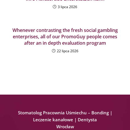
3 lipca 2026
Whenever contrasting the fresh social gambling
enterprises, all of our PromoGuy people comes
after an in depth evaluation program
22 lipca 2026
Stomatolog Pracownia Uśmiechu – Bonding |
Leczenie kanałowe | Dentysta
Wrocław