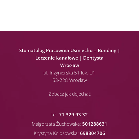
Stomatolog Pracownia Uśmiechu – Bonding |
Leczenie kanałowe | Dentysta
Wrocław
ul. Inżynierska 51 lok. U1
53-228 Wrocław
Zobacz jak dojechać
tel:
71 329 93 32
Małgorzata Żuchowska:
501288631
Krystyna Kołosowska:
698804706