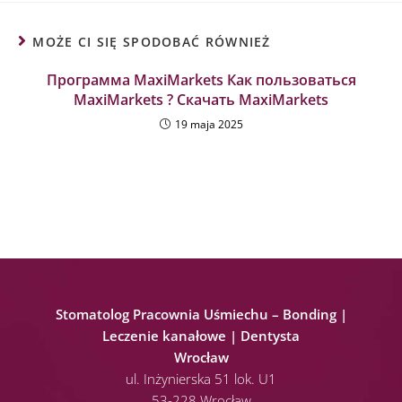
MOŻE CI SIĘ SPODOBAĆ RÓWNIEŻ
Программа MaxiMarkets Как пользоваться
MaxiMarkets ? Скачать MaxiMarkets
19 maja 2025
Stomatolog Pracownia Uśmiechu – Bonding |
Leczenie kanałowe | Dentysta
Wrocław
ul. Inżynierska 51 lok. U1
53-228 Wrocław