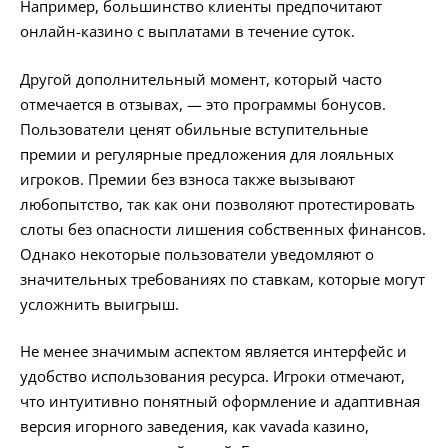
Например, большинство клиенты предпочитают
онлайн-казино с выплатами в течение суток.
Другой дополнительный момент, который часто
отмечается в отзывах, — это программы бонусов.
Пользователи ценят обильные вступительные
премии и регулярные предложения для лояльных
игроков. Премии без взноса также вызывают
любопытство, так как они позволяют протестировать
слоты без опасности лишения собственных финансов.
Однако некоторые пользователи уведомляют о
значительных требованиях по ставкам, которые могут
усложнить выигрыш.
Не менее значимым аспектом является интерфейс и
удобство использования ресурса. Игроки отмечают,
что интуитивно понятный оформление и адаптивная
версия игорного заведения, как vavada казино,