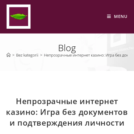
MENU
Blog
>
Bez kategorii
>
Непрозрачные интернет казино: Игра без доку
Непрозрачные интернет
казино: Игра без документов
и подтверждения личности