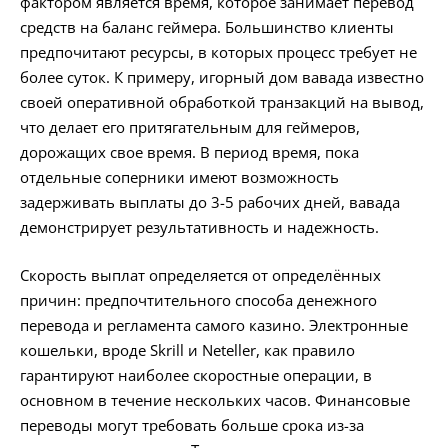
фактором является время, которое занимает перевод
средств на баланс геймера. Большинство клиенты
предпочитают ресурсы, в которых процесс требует не
более суток. К примеру, игорный дом вавада известно
своей оперативной обработкой транзакций на вывод,
что делает его притягательным для геймеров,
дорожащих свое время. В период время, пока
отдельные соперники имеют возможность
задерживать выплаты до 3-5 рабочих дней, вавада
демонстрирует результативность и надежность.
Скорость выплат определяется от определённых
причин: предпочтительного способа денежного
перевода и регламента самого казино. Электронные
кошельки, вроде Skrill и Neteller, как правило
гарантируют наиболее скоростные операции, в
основном в течение нескольких часов. Финансовые
переводы могут требовать больше срока из-за