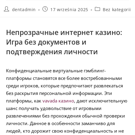
dentadmin
17 września 2025
Bez kategorii
Непрозрачные интернет казино:
Игра без документов и
подтверждения личности
Конфиденциальные виртуальные гэмблинг-
платформы становятся все более востребованными
среди игроков, которые предпочитают развлекаться
без раскрытия персональной информации. Эти
платформы, как
vavada казино
, дают исключительную
шанс получать удовольствие от игровыми
развлечениями без прохождения обычной проверки
личности. Данное в особенности заманчиво для
людей, кто дорожит свою конфиденциальность и не