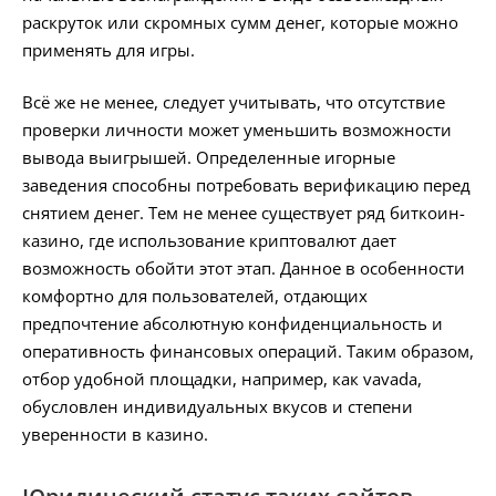
раскруток или скромных сумм денег, которые можно
применять для игры.
Всё же не менее, следует учитывать, что отсутствие
проверки личности может уменьшить возможности
вывода выигрышей. Определенные игорные
заведения способны потребовать верификацию перед
снятием денег. Тем не менее существует ряд биткоин-
казино, где использование криптовалют дает
возможность обойти этот этап. Данное в особенности
комфортно для пользователей, отдающих
предпочтение абсолютную конфиденциальность и
оперативность финансовых операций. Таким образом,
отбор удобной площадки, например, как vavada,
обусловлен индивидуальных вкусов и степени
уверенности в казино.