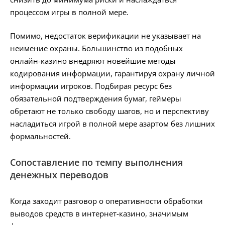
процессом игры в полной мере.
Помимо, недостаток верификации не указывает на
неимение охраны. Большинство из подобных
онлайн-казино внедряют новейшие методы
кодирования информации, гарантируя охрану личной
информации игроков. Подбирая ресурс без
обязательной подтверждения бумаг, геймеры
обретают не только свободу шагов, но и перспективу
насладиться игрой в полной мере азартом без лишних
формальностей.
Сопоставление по темпу выполнения
денежных переводов
Когда заходит разговор о оперативности обработки
выводов средств в интернет-казино, значимым