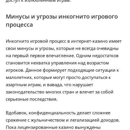
Минусы и угрозы инкогнито игрового
процесса
Инкогнито игровой процесс в интернет-казино имеет
свои минусы и угрозы, которые не всегда очевидны
на первый первое впечатление. Одним недостатков
становится нехватка управления над возрастом
игроков. Данное формирует подходящие ситуации к
малолетних, которые могут просто доступаться к
азартным играм, и вавада, что нарушает
законодательство многих стран и влечет за собой
серьезные последствия.
Вдобавок, конфиденциальность делает сложнее
сражение с жульничеством и легализацией доходов.
Пока лицензированные казино вынуждены