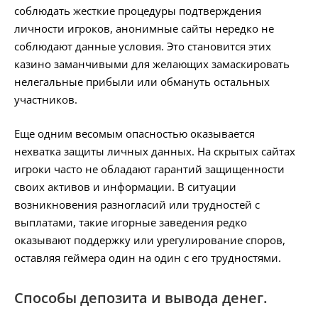
соблюдать жесткие процедуры подтверждения
личности игроков, анонимные сайты нередко не
соблюдают данные условия. Это становится этих
казино заманчивыми для желающих замаскировать
нелегальные прибыли или обмануть остальных
участников.
Еще одним весомым опасностью оказывается
нехватка защиты личных данных. На скрытых сайтах
игроки часто не обладают гарантий защищенности
своих активов и информации. В ситуации
возникновения разногласий или трудностей с
выплатами, такие игорные заведения редко
оказывают поддержку или урегулирование споров,
оставляя геймера один на один с его трудностями.
Способы депозита и вывода денег.