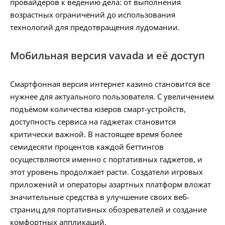
провайдеров к ведению дела: от выполнения
возрастных ограничений до использования
технологий для предотвращения лудомании.
Мобильная версия vavada и её доступ
Смартфонная версия интернет казино становится все
нужнее для актуального пользователя. С увеличением
подъёмом количества юзеров смарт-устройств,
доступность сервиса на гаджетах становится
критически важной. В настоящее время более
семидесяти процентов каждой беттингов
осуществляются именно с портативных гаджетов, и
этот уровень продолжает расти. Создатели игровых
приложений и операторы азартных платформ вложат
значительные средства в улучшение своих веб-
страниц для портативных обозревателей и создание
комфортных аппликаций.