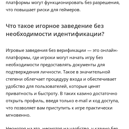
платформы могут функционировать без разрешения,
что повышает риски для геймеров.
Что такое игорное заведение без
необходимости идентификации?
Игровые заведения без верификации — это онлайн-
платформы, где игроки могут начать игру без
необходимости предоставлять документы для
подтверждения личности. Такое в значительной
степени облегчает процедуру входа и обеспечивает
удобство для пользователей, которые ценят
приватность и быстроту. В таких казино достаточно
открыть профиль, введя только e-mail и код доступа,
что позволяет вам приступить к игре практически
мгновенно.
Несмотря на это, несмотря на удобство, у казино без