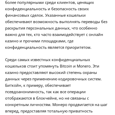
более популярными среди клиентов, ценящих
конфиденциальность и безопасность своих
финансовых сделок. Указанные кошельки
обеспечивают возможность выполнять переводы без
раскрытия персональных данных, что особенно
важно для тех, кто часто взаимодействует с онлайн
казино и прочими площадками, где
конфиденциальность является приоритетом.
Среди самых известных конфиденциальных
кошельков стоит упомянуть Bitcoin и Monero. Эти
казино предоставляют высокий степень охраны
данных через применению кодировочных систем.
Биткойн, к примеру, обеспечивает
псевдоанонимность, так как все операции
отображаются в блокчейне, но не связаны с
конкретным личностям. Монеро продвигается на шаг
вперед, предоставляя тотальную приватность