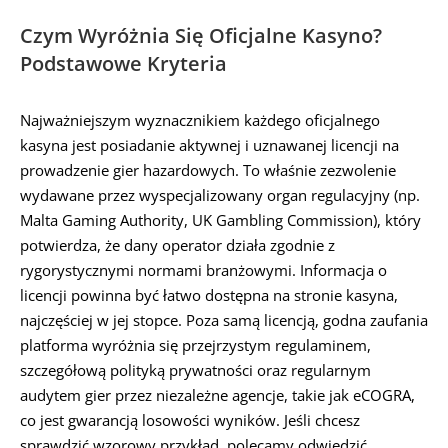
Czym Wyróżnia Się Oficjalne Kasyno?
Podstawowe Kryteria
Najważniejszym wyznacznikiem każdego oficjalnego
kasyna jest posiadanie aktywnej i uznawanej licencji na
prowadzenie gier hazardowych. To właśnie zezwolenie
wydawane przez wyspecjalizowany organ regulacyjny (np.
Malta Gaming Authority, UK Gambling Commission), który
potwierdza, że dany operator działa zgodnie z
rygorystycznymi normami branżowymi. Informacja o
licencji powinna być łatwo dostępna na stronie kasyna,
najczęściej w jej stopce. Poza samą licencją, godna zaufania
platforma wyróżnia się przejrzystym regulaminem,
szczegółową polityką prywatności oraz regularnym
audytem gier przez niezależne agencje, takie jak eCOGRA,
co jest gwarancją losowości wyników. Jeśli chcesz
sprawdzić wzorowy przykład, polecamy odwiedzić