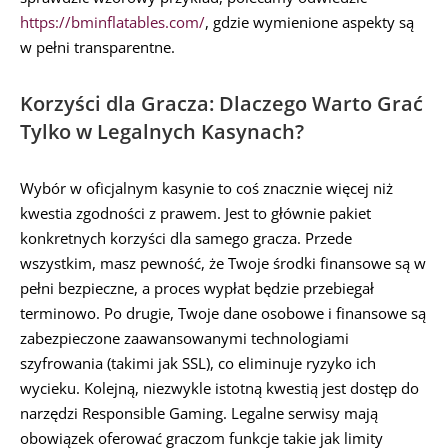
https://bminflatables.com/
, gdzie wymienione aspekty są
w pełni transparentne.
Korzyści dla Gracza: Dlaczego Warto Grać
Tylko w Legalnych Kasynach?
Wybór w oficjalnym kasynie to coś znacznie więcej niż
kwestia zgodności z prawem. Jest to głównie pakiet
konkretnych korzyści dla samego gracza. Przede
wszystkim, masz pewność, że Twoje środki finansowe są w
pełni bezpieczne, a proces wypłat będzie przebiegał
terminowo. Po drugie, Twoje dane osobowe i finansowe są
zabezpieczone zaawansowanymi technologiami
szyfrowania (takimi jak SSL), co eliminuje ryzyko ich
wycieku. Kolejną, niezwykle istotną kwestią jest dostęp do
narzędzi Responsible Gaming. Legalne serwisy mają
obowiązek oferować graczom funkcje takie jak limity