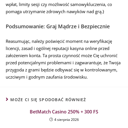
wpłat, limity sesji czy możliwość samowykluczenia, co
pomaga utrzymanie zdrowych nawyków nad grą.}
Podsumowanie: Graj Mądrze i Bezpiecznie
Reasumując, należy poświęcić moment na weryfikację
licencji, zasad i ogólnej reputacji kasyna online przed
założeniem konta. Ta prosta czynność może Cię uchronić
przed potencjalnymi problemami i zagwarantuje, że Twoja
przygoda z grami będzie odbywać się w kontrolowanym,
uczciwym i godnym zaufania środowisku.
MOŻE CI SIĘ SPODOBAĆ RÓWNIEŻ
BetMatch Casino ️250% + 300 FS
4 sierpnia 2026