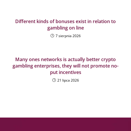
Different kinds of bonuses exist in relation to
gambling on line
7 sierpnia 2026
Many ones networks is actually better crypto
gambling enterprises, they will not promote no-
put incentives
21 lipca 2026