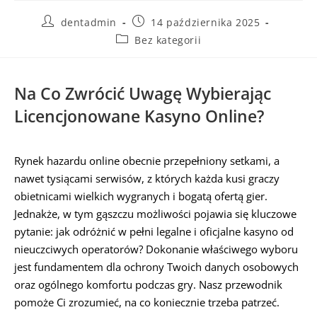
dentadmin
14 października 2025
Bez kategorii
Na Co Zwrócić Uwagę Wybierając
Licencjonowane Kasyno Online?
Rynek hazardu online obecnie przepełniony setkami, a
nawet tysiącami serwisów, z których każda kusi graczy
obietnicami wielkich wygranych i bogatą ofertą gier.
Jednakże, w tym gąszczu możliwości pojawia się kluczowe
pytanie: jak odróżnić w pełni legalne i oficjalne kasyno od
nieuczciwych operatorów? Dokonanie właściwego wyboru
jest fundamentem dla ochrony Twoich danych osobowych
oraz ogólnego komfortu podczas gry. Nasz przewodnik
pomoże Ci zrozumieć, na co koniecznie trzeba patrzeć.