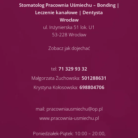
Stomatolog Pracownia Uśmiechu – Bonding |
Leczenie kanałowe | Dentysta
Wrocław
ul. Inżynierska 51 lok. U1
53-228 Wrocław
Zobacz jak dojechać
tel:
71 329 93 32
Małgorzata Żuchowska:
501288631
Krystyna Kołosowska:
698804706
mail:
pracowniausmiechu@op.pl
www.pracownia-usmiechu.pl
Poniedziałek-Piątek: 10:00 – 20:00,