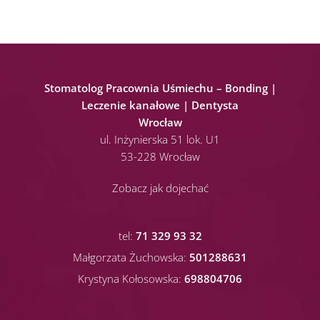
Stomatolog Pracownia Uśmiechu – Bonding |
Leczenie kanałowe | Dentysta
Wrocław
ul. Inżynierska 51 lok. U1
53-228 Wrocław
Zobacz jak dojechać
tel:
71 329 93 32
Małgorzata Żuchowska:
501288631
Krystyna Kołosowska:
698804706