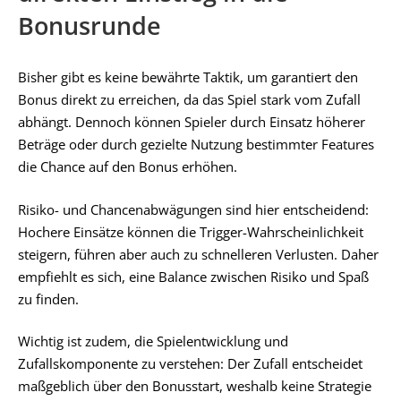
Bonusrunde
Bisher gibt es keine bewährte Taktik, um garantiert den
Bonus direkt zu erreichen, da das Spiel stark vom Zufall
abhängt. Dennoch können Spieler durch Einsatz höherer
Beträge oder durch gezielte Nutzung bestimmter Features
die Chance auf den Bonus erhöhen.
Risiko- und Chancenabwägungen sind hier entscheidend:
Hochere Einsätze können die Trigger-Wahrscheinlichkeit
steigern, führen aber auch zu schnelleren Verlusten. Daher
empfiehlt es sich, eine Balance zwischen Risiko und Spaß
zu finden.
Wichtig ist zudem, die Spielentwicklung und
Zufallskomponente zu verstehen: Der Zufall entscheidet
maßgeblich über den Bonusstart, weshalb keine Strategie