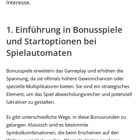
Interesse.
1. Einführung in Bonusspiele
und Startoptionen bei
Spielautomaten
Bonusspiele erweitern das Gameplay und erhöhen die
Spannung, da sie oftmals höhere Gewinnchancen oder
spezielle Multiplikatoren bieten. Sie sind ein strategisches
Element, um das Spiel abwechslungsreicher und potenziell
lukrativer zu gestalten.
Es gibt unterschiedliche Wege, in diese Bonusrunden zu
gelangen. Klassisch sind es bestimmte
Symbolkombinationen, die beim Erscheinen auf den