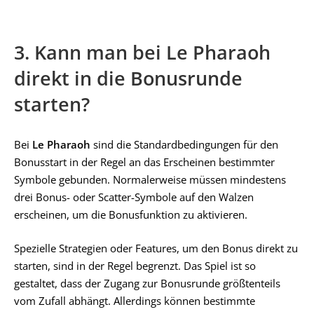
3. Kann man bei Le Pharaoh
direkt in die Bonusrunde
starten?
Bei
Le Pharaoh
sind die Standardbedingungen für den
Bonusstart in der Regel an das Erscheinen bestimmter
Symbole gebunden. Normalerweise müssen mindestens
drei Bonus- oder Scatter-Symbole auf den Walzen
erscheinen, um die Bonusfunktion zu aktivieren.
Spezielle Strategien oder Features, um den Bonus direkt zu
starten, sind in der Regel begrenzt. Das Spiel ist so
gestaltet, dass der Zugang zur Bonusrunde größtenteils
vom Zufall abhängt. Allerdings können bestimmte