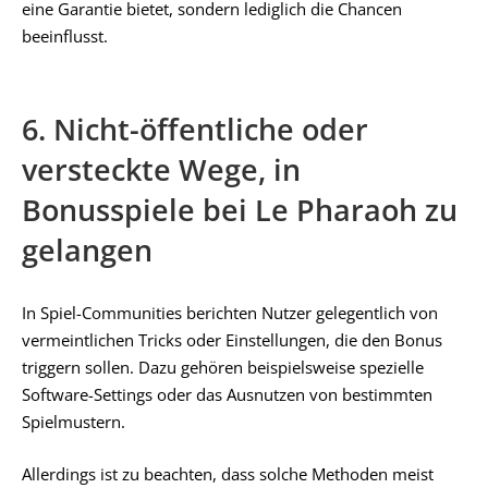
eine Garantie bietet, sondern lediglich die Chancen
beeinflusst.
6. Nicht-öffentliche oder
versteckte Wege, in
Bonusspiele bei Le Pharaoh zu
gelangen
In Spiel-Communities berichten Nutzer gelegentlich von
vermeintlichen Tricks oder Einstellungen, die den Bonus
triggern sollen. Dazu gehören beispielsweise spezielle
Software-Settings oder das Ausnutzen von bestimmten
Spielmustern.
Allerdings ist zu beachten, dass solche Methoden meist