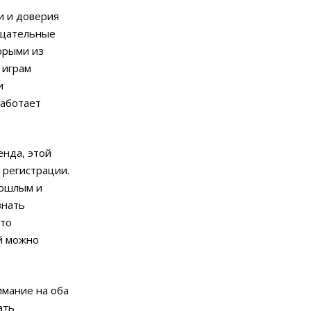
и и доверия
тщательные
орыми из
 играм
и
работает
енда, этой
 регистрации.
рошлым и
знать
сто
й можно
имание на оба
ать