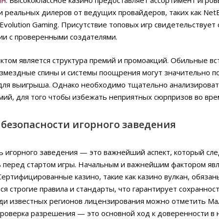
йн
. Высококлассное казино предоставляет ассортимент игров
 и реальных дилеров от ведущих провайдеров, таких как NetE
 Evolution Gaming. Присутствие топовых игр свидетельствует 
ии с проверенными создателями.
ктом является структура премий и промоакций. Обильные в
озмездные спины и системы поощрения могут значительно п
для выигрыша. Однако необходимо тщательно анализироват
ий, для того чтобы избежать неприятных сюрпризов во вре
безопасности игорного заведения
 игорного заведения — это важнейший аспект, который сл
 перед стартом игры. Начальным и важнейшим фактором явл
Сертифицированные казино, такие как казино вулкан, обязан
я строгие правила и стандарты, что гарантирует сохраннос
еди известных регионов лицензирования можно отметить Ма
Проверка разрешения — это основной ход к доверенности в