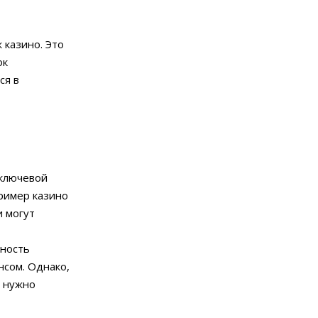
 казино. Это
ок
ся в
 ключевой
ример казино
и могут
жность
нсом. Однако,
в нужно