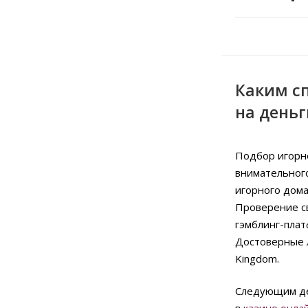
Каким с
на деньг
Подбор игорно
внимательного
игорного дома
Проверение св
гэмблинг-плат
Достоверные л
Kingdom.
Следующим дей