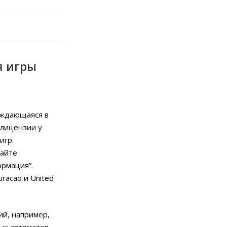
я игры
уждающаяся в
 лицензии у
игр.
сайте
ормация”.
racao и United
ий, например,