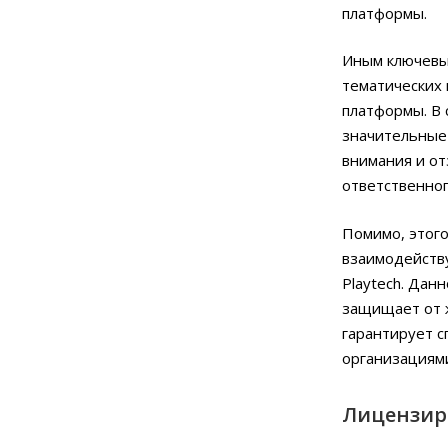
платформы.
Иным ключевым
тематических
платформы. В 
значительные 
внимания и от
ответственног
Помимо, этого
взаимодейству
Playtech. Дан
защищает от ж
гарантирует с
организациями
Лицензиро