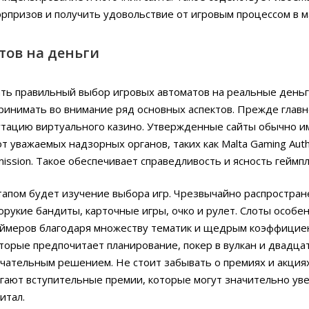
рпризов и получить удовольствие от игровым процессом в м
тов на деньги
ть правильный выбор игровых автоматов на реальные деньг
инимать во внимание ряд основных аспектов. Прежде главн
утацию виртуального казино. Утвержденные сайты обычно 
т уважаемых надзорных органов, таких как Malta Gaming Auth
ission. Такое обеспечивает справедливость и ясность геймпл
апом будет изучение выбора игр. Чрезвычайно распростра
рукие бандиты, карточные игры, очко и рулет. Слоты особе
еймеров благодаря множеству тематик и щедрым коэффициен
торые предпочитает планирование, покер в вулкан и двадца
чательным решением. Не стоит забывать о премиях и акция
гают вступительные премии, которые могут значительно ув
итал.