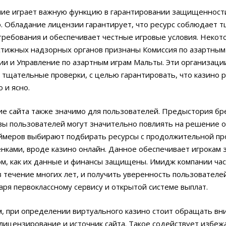
ие играет важную функцию в гарантировании защищенност
. Обладание лицензии гарантирует, что ресурс соблюдает 
ребования и обеспечивает честные игровые условия. Некот
стижных надзорных органов признаны Комиссия по азартным
и и Управление по азартным играм Мальты. Эти организаци
тщательные проверки, с целью гарантировать, что казино 
 и ясно.
е сайта также значимо для пользователей. Предыстория бр
ы пользователей могут значительно повлиять на решение о
ймеров выбирают подбирать ресурсы с продолжительной п
ками, вроде казино онлайн. Данное обеспечивает игрокам 
ом, как их данные и финансы защищены. Имидж компании ча
 течение многих лет, и получить уверенность пользователе
аря первоклассному сервису и открытой системе выплат.
, при определении виртуального казино стоит обращать вн
 лицензирование и источник сайта. Такое содействует избеж