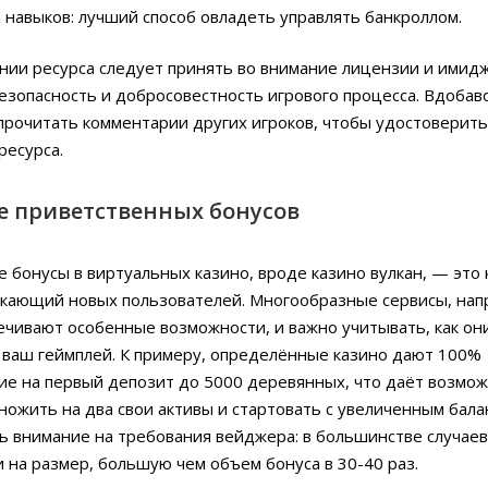
 навыков: лучший способ овладеть управлять банкроллом.
ии ресурса следует принять во внимание лицензии и имидж
езопасность и добросовестность игрового процесса. Вдобав
прочитать комментарии других игроков, чтобы удостоверить
ресурса.
е приветственных бонусов
 бонусы в виртуальных казино, вроде казино вулкан, — это
екающий новых пользователей. Многообразные сервисы, нап
ечивают особенные возможности, и важно учитывать, как он
 ваш геймплей. К примеру, определённые казино дают 100%
ие на первый депозит до 5000 деревянных, что даёт возмо
ножить на два свои активы и стартовать с увеличенным бала
ь внимание на требования вейджера: в большинстве случае
и на размер, большую чем объем бонуса в 30-40 раз.