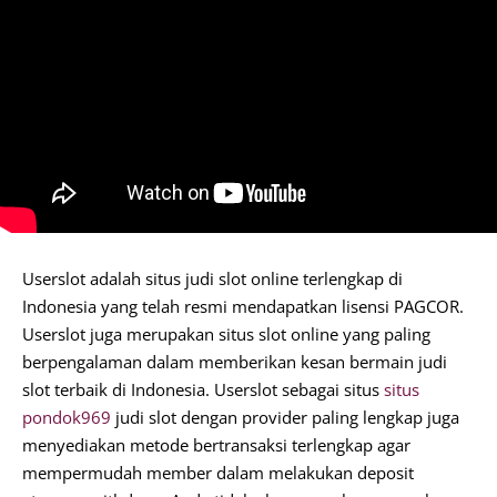
Userslot adalah situs judi slot online terlengkap di
Indonesia yang telah resmi mendapatkan lisensi PAGCOR.
Userslot juga merupakan situs slot online yang paling
berpengalaman dalam memberikan kesan bermain judi
slot terbaik di Indonesia. Userslot sebagai situs
situs
pondok969
judi slot dengan provider paling lengkap juga
menyediakan metode bertransaksi terlengkap agar
mempermudah member dalam melakukan deposit