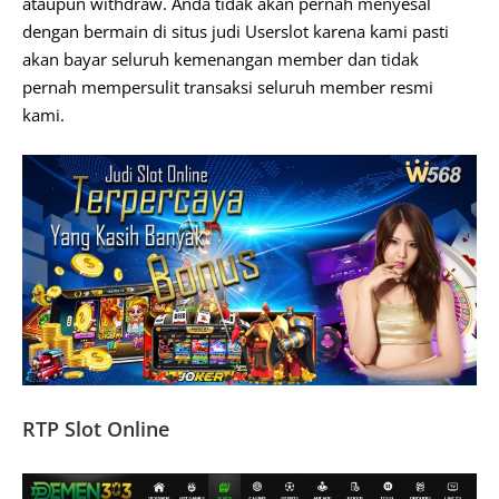
ataupun withdraw. Anda tidak akan pernah menyesal
dengan bermain di situs judi Userslot karena kami pasti
akan bayar seluruh kemenangan member dan tidak
pernah mempersulit transaksi seluruh member resmi
kami.
RTP Slot Online