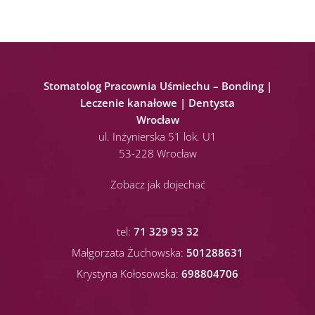
Stomatolog Pracownia Uśmiechu – Bonding |
Leczenie kanałowe | Dentysta
Wrocław
ul. Inżynierska 51 lok. U1
53-228 Wrocław
Zobacz jak dojechać
tel:
71 329 93 32
Małgorzata Żuchowska:
501288631
Krystyna Kołosowska:
698804706