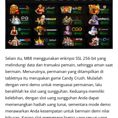
Selain itu, M88 menggunakan enkripsi SSL 256-bit yang
melindungi data dan transaksi pemain, sehingga aman saat
bermain. Menurutnya, permainan yang ditampilkan di
tabletnya itu merupakan game Candy Crush. Mulailah
dengan versi demo untuk menguasai permainan, lalu
beralihlah ke slot uang sungguhan. Keduanya memiliki
kelebihan, dengan slot uang sungguhan Anda dapat
memenangkan hadiah uang tunai, sementara mode demo
menawarkan Anda kesempatan untuk bermain demi nilai
hiburan. Kasino slot memegang lisensi yang sesuai yang