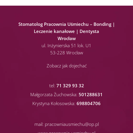
Stomatolog Pracownia Uśmiechu – Bonding |
Leczenie kanałowe | Dentysta
Wrocław
ul. Inżynierska 51 lok. U1
53-228 Wrocław
Zobacz jak dojechać
tel:
71 329 93 32
Małgorzata Żuchowska:
501288631
Krystyna Kołosowska:
698804706
mail:
pracowniausmiechu@op.pl