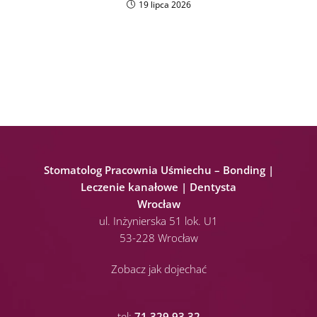
19 lipca 2026
Stomatolog Pracownia Uśmiechu – Bonding |
Leczenie kanałowe | Dentysta
Wrocław
ul. Inżynierska 51 lok. U1
53-228 Wrocław
Zobacz jak dojechać
tel:
71 329 93 32