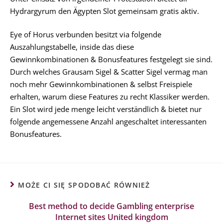
Hydrargyrum den Ägypten Slot gemeinsam gratis aktiv.
Eye of Horus verbunden besitzt via folgende
Auszahlungstabelle, inside das diese
Gewinnkombinationen & Bonusfeatures festgelegt sie sind.
Durch welches Grausam Sigel & Scatter Sigel vermag man
noch mehr Gewinnkombinationen & selbst Freispiele
erhalten, warum diese Features zu recht Klassiker werden.
Ein Slot wird jede menge leicht verständlich & bietet nur
folgende angemessene Anzahl angeschaltet interessanten
Bonusfeatures.
MOŻE CI SIĘ SPODOBAĆ RÓWNIEŻ
Best method to decide Gambling enterprise
Internet sites United kingdom