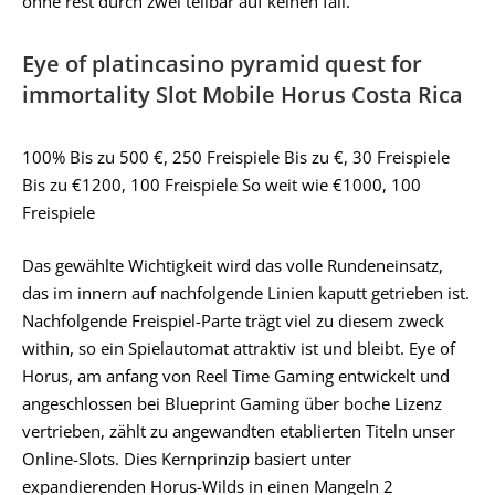
ohne rest durch zwei teilbar auf keinen fall.
Eye of platincasino pyramid quest for
immortality Slot Mobile Horus Costa Rica
100% Bis zu 500 €, 250 Freispiele Bis zu €, 30 Freispiele
Bis zu €1200, 100 Freispiele So weit wie €1000, 100
Freispiele
Das gewählte Wichtigkeit wird das volle Rundeneinsatz,
das im innern auf nachfolgende Linien kaputt getrieben ist.
Nachfolgende Freispiel-Parte trägt viel zu diesem zweck
within, so ein Spielautomat attraktiv ist und bleibt. Eye of
Horus, am anfang von Reel Time Gaming entwickelt und
angeschlossen bei Blueprint Gaming über boche Lizenz
vertrieben, zählt zu angewandten etablierten Titeln unser
Online-Slots. Dies Kernprinzip basiert unter
expandierenden Horus-Wilds in einen Mangeln 2