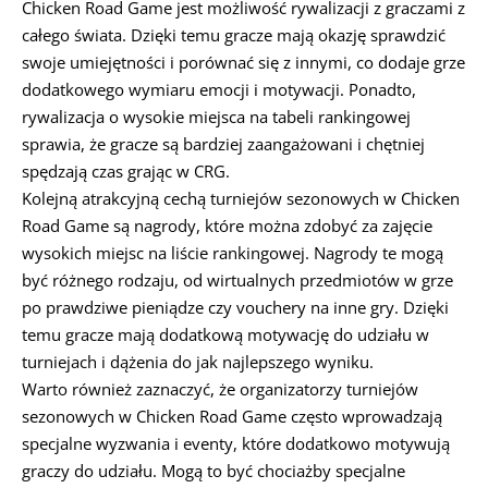
Chicken Road Game jest możliwość rywalizacji z graczami z
całego świata. Dzięki temu gracze mają okazję sprawdzić
swoje umiejętności i porównać się z innymi, co dodaje grze
dodatkowego wymiaru emocji i motywacji. Ponadto,
rywalizacja o wysokie miejsca na tabeli rankingowej
sprawia, że gracze są bardziej zaangażowani i chętniej
spędzają czas grając w CRG.
Kolejną atrakcyjną cechą turniejów sezonowych w Chicken
Road Game są nagrody, które można zdobyć za zajęcie
wysokich miejsc na liście rankingowej. Nagrody te mogą
być różnego rodzaju, od wirtualnych przedmiotów w grze
po prawdziwe pieniądze czy vouchery na inne gry. Dzięki
temu gracze mają dodatkową motywację do udziału w
turniejach i dążenia do jak najlepszego wyniku.
Warto również zaznaczyć, że organizatorzy turniejów
sezonowych w Chicken Road Game często wprowadzają
specjalne wyzwania i eventy, które dodatkowo motywują
graczy do udziału. Mogą to być chociażby specjalne