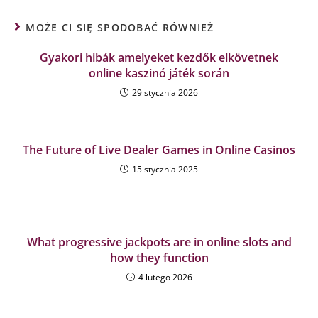
MOŻE CI SIĘ SPODOBAĆ RÓWNIEŻ
Gyakori hibák amelyeket kezdők elkövetnek
online kaszinó játék során
29 stycznia 2026
The Future of Live Dealer Games in Online Casinos
15 stycznia 2025
What progressive jackpots are in online slots and
how they function
4 lutego 2026