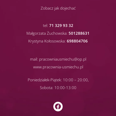
Zobacz jak dojechać
tel:
71 329 93 32
Małgorzata Żuchowska:
501288631
Krystyna Kołosowska:
698804706
mail:
pracowniausmiechu@op.pl
www.pracownia-usmiechu.pl
Poniedziałek-Piątek: 10:00 – 20:00,
Sobota: 10:00-13:00