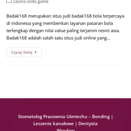
casino-slots-game
Badak168 merupakan situs judi badak168 bola terpercaya
di indonesia yang memberikan layanan pasaran bola
terlengkap dengan nilai value paling terjamin resmi asia.
Badak168 adalah salah satu situs judi online yang…
Czytaj Dalej
Stomatolog Pracownia Uśmiechu – Bonding |
Leczenie kanałowe | Dentysta
Wrocław