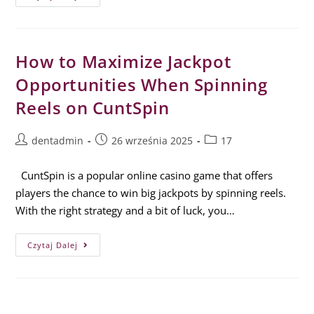
How to Maximize Jackpot
Opportunities When Spinning
Reels on CuntSpin
dentadmin
26 września 2025
17
CuntSpin is a popular online casino game that offers
players the chance to win big jackpots by spinning reels.
With the right strategy and a bit of luck, you…
Czytaj Dalej