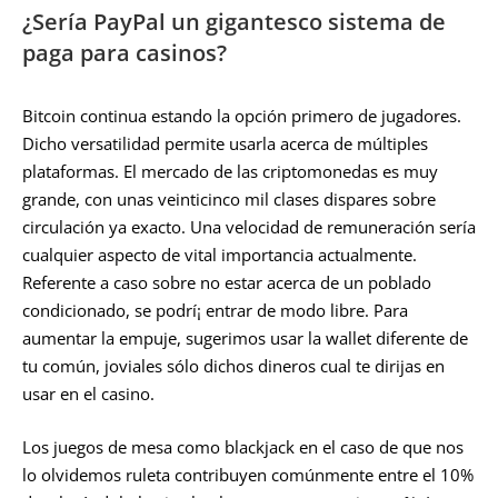
¿Serí­a PayPal un gigantesco sistema de
paga para casinos?
Bitcoin continua estando la opción primero de jugadores.
Dicho versatilidad permite usarla acerca de múltiples
plataformas. El mercado de las criptomonedas es muy
grande, con unas veinticinco mil clases dispares sobre
circulación ya exacto. Una velocidad de remuneración serí­a
cualquier aspecto de vital importancia actualmente.
Referente a caso sobre no estar acerca de un poblado
condicionado, se podrí¡ entrar de modo libre. Para
aumentar la empuje, sugerimos usar la wallet diferente de
tu común, joviales sólo dichos dineros cual te dirijas en
usar en el casino.
Los juegos de mesa como blackjack en el caso de que nos
lo olvidemos ruleta contribuyen comúnmente entre el 10%