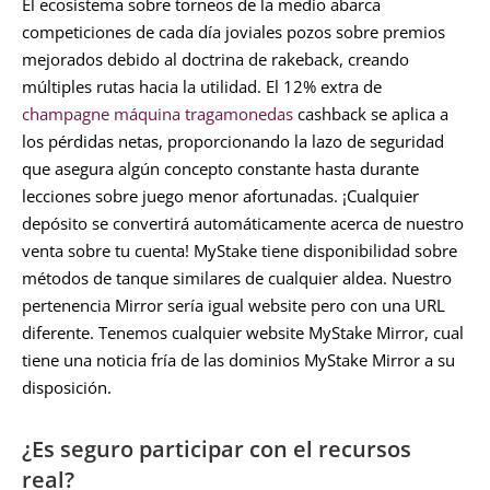
El ecosistema sobre torneos de la medio abarca
competiciones de cada día joviales pozos sobre premios
mejorados debido al doctrina de rakeback, creando
múltiples rutas hacia la utilidad. El 12% extra de
champagne máquina tragamonedas
cashback se aplica a
los pérdidas netas, proporcionando la lazo de seguridad
que asegura algún concepto constante hasta durante
lecciones sobre juego menor afortunadas. ¡Cualquier
depósito se convertirá automáticamente acerca de nuestro
venta sobre tu cuenta! MyStake tiene disponibilidad sobre
métodos de tanque similares de cualquier aldea. Nuestro
pertenencia Mirror serí­a igual website pero con una URL
diferente. Tenemos cualquier website MyStake Mirror, cual
tiene una noticia fría de las dominios MyStake Mirror a su
disposición.
¿Es seguro participar con el recursos
real?