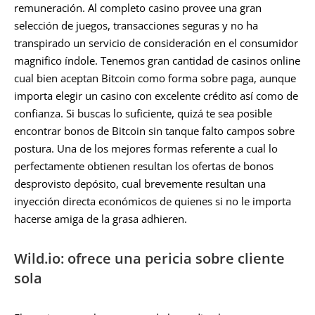
remuneración. Al completo casino provee una gran
selección de juegos, transacciones seguras y no ha
transpirado un servicio de consideración en el consumidor
magnifico índole. Tenemos gran cantidad de casinos online
cual bien aceptan Bitcoin como forma sobre paga, aunque
importa elegir un casino con excelente crédito así­ como de
confianza. Si buscas lo suficiente, quizá te sea posible
encontrar bonos de Bitcoin sin tanque falto campos sobre
postura. Una de los mejores formas referente a cual lo
perfectamente obtienen resultan los ofertas de bonos
desprovisto depósito, cual brevemente resultan una
inyección directa económicos de quienes si no le importa
hacerse amiga de la grasa adhieren.
Wild.io: ofrece una pericia sobre cliente
sola