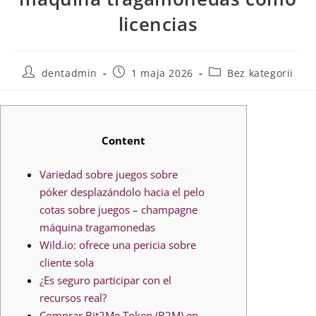
licencias
dentadmin
1 maja 2026
Bez kategorii
Content
Variedad sobre juegos sobre
póker desplazándolo hacia el pelo
cotas sobre juegos – champagne
máquina tragamonedas
Wild.io: ofrece una pericia sobre
cliente sola
¿Es seguro participar con el
recursos real?
Comprar Bit2Me Token (B2M) en