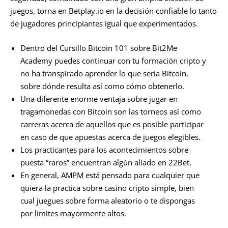
juegos, torna en Betplay.io en la decisión confiable lo tanto
de jugadores principiantes igual que experimentados.
Dentro del Cursillo Bitcoin 101 sobre Bit2Me
Academy puedes continuar con tu formación cripto y
no ha transpirado aprender lo que serí­a Bitcoin,
sobre dónde resulta así­ como cómo obtenerlo.
Una diferente enorme ventaja sobre jugar en
tragamonedas con Bitcoin son las torneos así­ como
carreras acerca de aquellos que es posible participar
en caso de que apuestas acerca de juegos elegibles.
Los practicantes para los acontecimientos sobre
puesta “raros” encuentran algún aliado en 22Bet.
En general, AMPM está pensado para cualquier que
quiera la practica sobre casino cripto simple, bien
cual juegues sobre forma aleatorio o te dispongas
por límites mayormente altos.