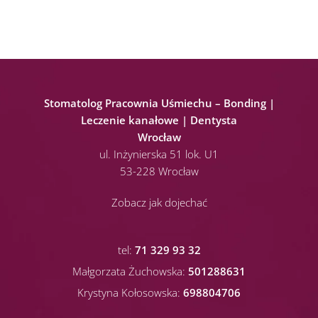
Stomatolog Pracownia Uśmiechu – Bonding |
Leczenie kanałowe | Dentysta
Wrocław
ul. Inżynierska 51 lok. U1
53-228 Wrocław
Zobacz jak dojechać
tel:
71 329 93 32
Małgorzata Żuchowska:
501288631
Krystyna Kołosowska:
698804706