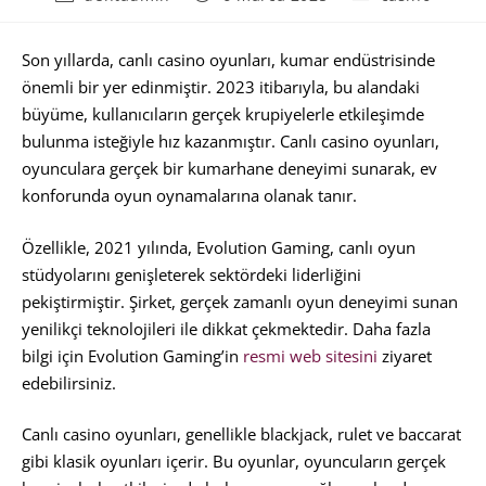
Son yıllarda, canlı casino oyunları, kumar endüstrisinde
önemli bir yer edinmiştir. 2023 itibarıyla, bu alandaki
büyüme, kullanıcıların gerçek krupiyelerle etkileşimde
bulunma isteğiyle hız kazanmıştır. Canlı casino oyunları,
oyunculara gerçek bir kumarhane deneyimi sunarak, ev
konforunda oyun oynamalarına olanak tanır.
Özellikle, 2021 yılında, Evolution Gaming, canlı oyun
stüdyolarını genişleterek sektördeki liderliğini
pekiştirmiştir. Şirket, gerçek zamanlı oyun deneyimi sunan
yenilikçi teknolojileri ile dikkat çekmektedir. Daha fazla
bilgi için Evolution Gaming’in
resmi web sitesini
ziyaret
edebilirsiniz.
Canlı casino oyunları, genellikle blackjack, rulet ve baccarat
gibi klasik oyunları içerir. Bu oyunlar, oyuncuların gerçek