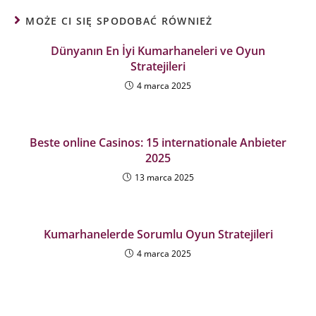
MOŻE CI SIĘ SPODOBAĆ RÓWNIEŻ
Dünyanın En İyi Kumarhaneleri ve Oyun
Stratejileri
4 marca 2025
Beste online Casinos: 15 internationale Anbieter
2025
13 marca 2025
Kumarhanelerde Sorumlu Oyun Stratejileri
4 marca 2025