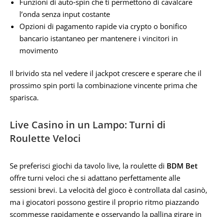
Funzioni di auto‑spin che ti permettono di cavalcare
l’onda senza input costante
Opzioni di pagamento rapide via crypto o bonifico
bancario istantaneo per mantenere i vincitori in
movimento
Il brivido sta nel vedere il jackpot crescere e sperare che il
prossimo spin porti la combinazione vincente prima che
sparisca.
Live Casino in un Lampo: Turni di
Roulette Veloci
Se preferisci giochi da tavolo live, la roulette di
BDM Bet
offre turni veloci che si adattano perfettamente alle
sessioni brevi. La velocità del gioco è controllata dal casinò,
ma i giocatori possono gestire il proprio ritmo piazzando
scommesse rapidamente e osservando la pallina girare in