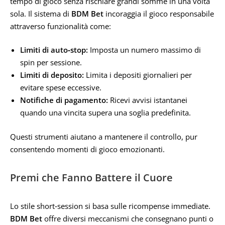
tempo di gioco senza rischiare grandi somme in una volta
sola. Il sistema di
BDM Bet
incoraggia il gioco responsabile
attraverso funzionalità come:
Limiti di auto‑stop:
Imposta un numero massimo di
spin per sessione.
Limiti di deposito:
Limita i depositi giornalieri per
evitare spese eccessive.
Notifiche di pagamento:
Ricevi avvisi istantanei
quando una vincita supera una soglia predefinita.
Questi strumenti aiutano a mantenere il controllo, pur
consentendo momenti di gioco emozionanti.
Premi che Fanno Battere il Cuore
Lo stile short‑session si basa sulle ricompense immediate.
BDM Bet
offre diversi meccanismi che consegnano punti o