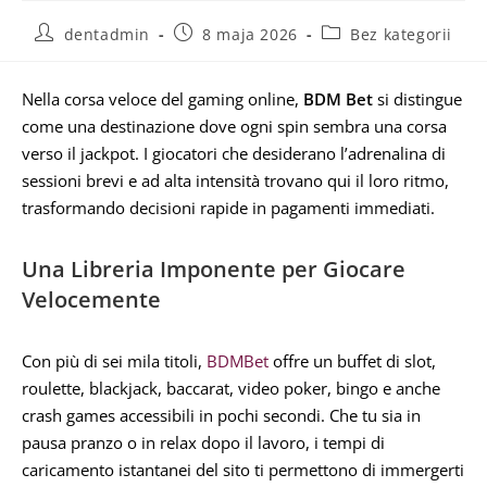
dentadmin
8 maja 2026
Bez kategorii
Nella corsa veloce del gaming online,
BDM Bet
si distingue
come una destinazione dove ogni spin sembra una corsa
verso il jackpot. I giocatori che desiderano l’adrenalina di
sessioni brevi e ad alta intensità trovano qui il loro ritmo,
trasformando decisioni rapide in pagamenti immediati.
Una Libreria Imponente per Giocare
Velocemente
Con più di sei mila titoli,
BDMBet
offre un buffet di slot,
roulette, blackjack, baccarat, video poker, bingo e anche
crash games accessibili in pochi secondi. Che tu sia in
pausa pranzo o in relax dopo il lavoro, i tempi di
caricamento istantanei del sito ti permettono di immergerti