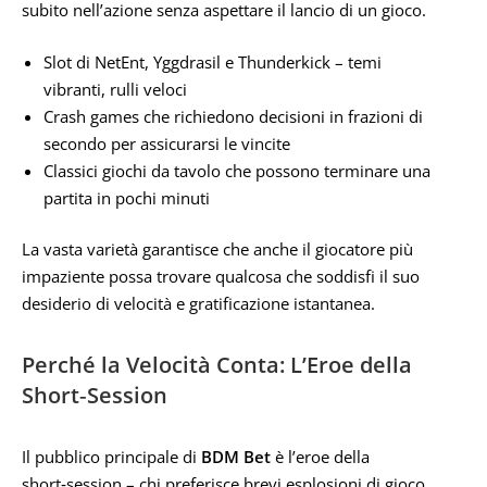
subito nell’azione senza aspettare il lancio di un gioco.
Slot di NetEnt, Yggdrasil e Thunderkick – temi
vibranti, rulli veloci
Crash games che richiedono decisioni in frazioni di
secondo per assicurarsi le vincite
Classici giochi da tavolo che possono terminare una
partita in pochi minuti
La vasta varietà garantisce che anche il giocatore più
impaziente possa trovare qualcosa che soddisfi il suo
desiderio di velocità e gratificazione istantanea.
Perché la Velocità Conta: L’Eroe della
Short‑Session
Il pubblico principale di
BDM Bet
è l’eroe della
short‑session – chi preferisce brevi esplosioni di gioco