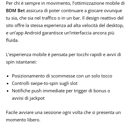
Per chi è sempre in movimento, l’ottimizzazione mobile di
BDM Bet
assicura di poter continuare a giocare ovunque
tu sia, che sia nel traffico o in un bar. Il design reattivo del
sito offre la stessa esperienza ad alta velocità del desktop,
e un’app Android garantisce un’interfaccia ancora più
fluida.
L’esperienza mobile è pensata per tocchi rapidi e avvii di
spin istantanei:
Posizionamento di scommesse con un solo tocco
Controlli swipe‑to‑spin sugli slot
Notifiche push immediate per trigger di bonus o
avvisi di jackpot
Facile avviare una sessione ogni volta che si presenta un
momento libero.