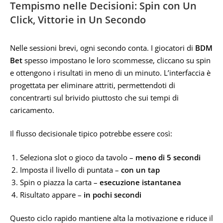
Tempismo nelle Decisioni: Spin con Un
Click, Vittorie in Un Secondo
Nelle sessioni brevi, ogni secondo conta. I giocatori di
BDM
Bet
spesso impostano le loro scommesse, cliccano su spin
e ottengono i risultati in meno di un minuto. L’interfaccia è
progettata per eliminare attriti, permettendoti di
concentrarti sul brivido piuttosto che sui tempi di
caricamento.
Il flusso decisionale tipico potrebbe essere così:
Seleziona slot o gioco da tavolo –
meno di 5 secondi
Imposta il livello di puntata –
con un tap
Spin o piazza la carta –
esecuzione istantanea
Risultato appare –
in pochi secondi
Questo ciclo rapido mantiene alta la motivazione e riduce il