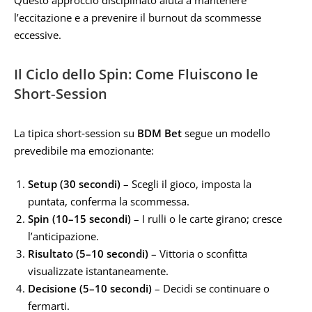
Questo approccio disciplinato aiuta a mantenere
l’eccitazione e a prevenire il burnout da scommesse
eccessive.
Il Ciclo dello Spin: Come Fluiscono le
Short‑Session
La tipica short‑session su
BDM Bet
segue un modello
prevedibile ma emozionante:
Setup (30 secondi)
– Scegli il gioco, imposta la
puntata, conferma la scommessa.
Spin (10–15 secondi)
– I rulli o le carte girano; cresce
l’anticipazione.
Risultato (5–10 secondi)
– Vittoria o sconfitta
visualizzate istantaneamente.
Decisione (5–10 secondi)
– Decidi se continuare o
fermarti.