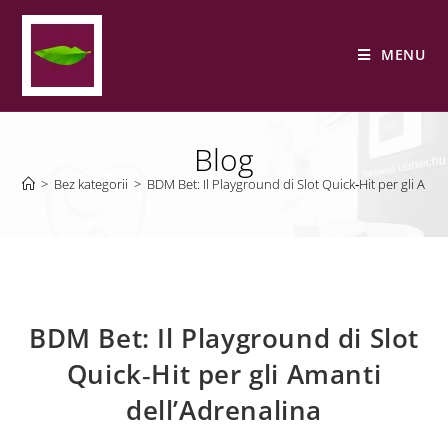
MENU
Blog
>
Bez kategorii
>
BDM Bet: Il Playground di Slot Quick‑Hit per gli Aman
BDM Bet: Il Playground di Slot
Quick‑Hit per gli Amanti
dell’Adrenalina