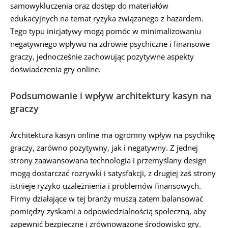
samowykluczenia oraz dostęp do materiałów
edukacyjnych na temat ryzyka związanego z hazardem.
Tego typu inicjatywy mogą pomóc w minimalizowaniu
negatywnego wpływu na zdrowie psychiczne i finansowe
graczy, jednocześnie zachowując pozytywne aspekty
doświadczenia gry online.
Podsumowanie i wpływ architektury kasyn na
graczy
Architektura kasyn online ma ogromny wpływ na psychikę
graczy, zarówno pozytywny, jak i negatywny. Z jednej
strony zaawansowana technologia i przemyślany design
mogą dostarczać rozrywki i satysfakcji, z drugiej zaś strony
istnieje ryzyko uzależnienia i problemów finansowych.
Firmy działające w tej branży muszą zatem balansować
pomiędzy zyskami a odpowiedzialnością społeczną, aby
zapewnić bezpieczne i zrównoważone środowisko gry.