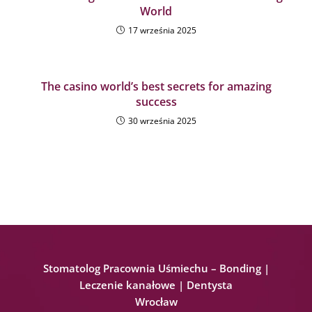
World
17 września 2025
The casino world’s best secrets for amazing
success
30 września 2025
Stomatolog Pracownia Uśmiechu – Bonding |
Leczenie kanałowe | Dentysta
Wrocław