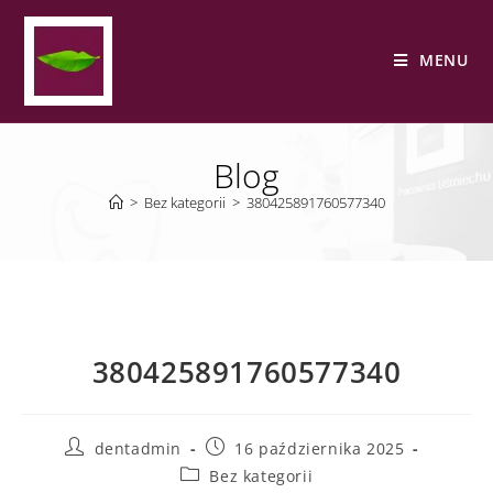
MENU
Blog
>
Bez kategorii
>
380425891760577340
380425891760577340
dentadmin
16 października 2025
Bez kategorii