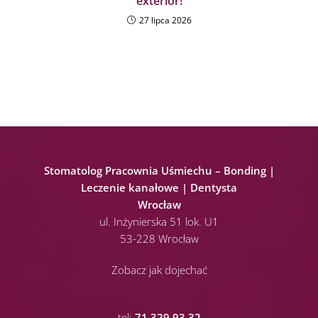
exterior!
27 lipca 2026
Stomatolog Pracownia Uśmiechu – Bonding |
Leczenie kanałowe | Dentysta
Wrocław
ul. Inżynierska 51 lok. U1
53-228 Wrocław
Zobacz jak dojechać
tel:
71 329 93 32