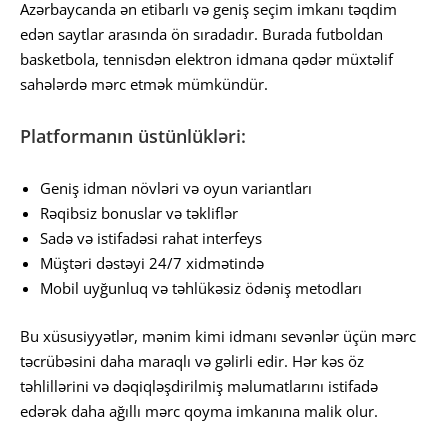
Azərbaycanda ən etibarlı və geniş seçim imkanı təqdim
edən saytlar arasında ön sıradadır. Burada futboldan
basketbola, tennisdən elektron idmana qədər müxtəlif
sahələrdə mərc etmək mümkündür.
Platformanın üstünlükləri:
Geniş idman növləri və oyun variantları
Rəqibsiz bonuslar və təkliflər
Sadə və istifadəsi rahat interfeys
Müştəri dəstəyi 24/7 xidmətində
Mobil uyğunluq və təhlükəsiz ödəniş metodları
Bu xüsusiyyətlər, mənim kimi idmanı sevənlər üçün mərc
təcrübəsini daha maraqlı və gəlirli edir. Hər kəs öz
təhlillərini və dəqiqləşdirilmiş məlumatlarını istifadə
edərək daha ağıllı mərc qoyma imkanına malik olur.